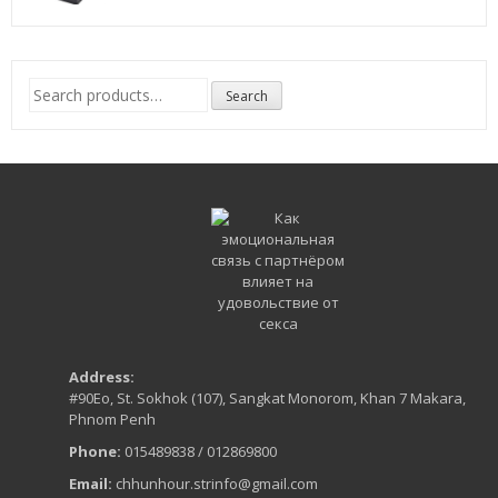
Search
Search
for:
Address:
#90Eo, St. Sokhok (107), Sangkat Monorom, Khan 7 Makara,
Phnom Penh
Phone:
015489838 / 012869800
Email:
chhunhour.strinfo@gmail.com