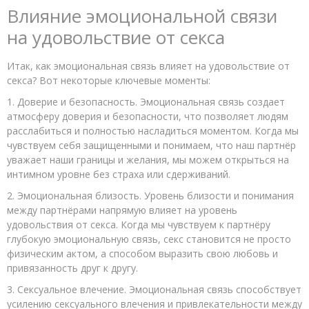
Влияние эмоциональной связи
на удовольствие от секса
Итак, как эмоциональная связь влияет на удовольствие от
секса? Вот некоторые ключевые моменты:
1. Доверие и безопасность. Эмоциональная связь создает
атмосферу доверия и безопасности, что позволяет людям
расслабиться и полностью насладиться моментом. Когда мы
чувствуем себя защищенными и понимаем, что наш партнёр
уважает наши границы и желания, мы можем открыться на
интимном уровне без страха или сдерживаний.
2. Эмоциональная близость. Уровень близости и понимания
между партнёрами напрямую влияет на уровень
удовольствия от секса. Когда мы чувствуем к партнёру
глубокую эмоциональную связь, секс становится не просто
физическим актом, а способом выразить свою любовь и
привязанность друг к другу.
3. Сексуальное влечение. Эмоциональная связь способствует
усилению сексуального влечения и привлекательности между