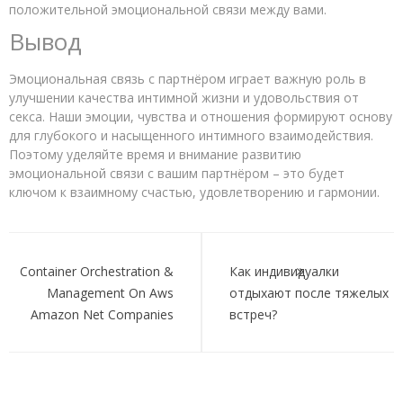
положительной эмоциональной связи между вами.
Вывод
Эмоциональная связь с партнёром играет важную роль в
улучшении качества интимной жизни и удовольствия от
секса. Наши эмоции, чувства и отношения формируют основу
для глубокого и насыщенного интимного взаимодействия.
Поэтому уделяйте время и внимание развитию
эмоциональной связи с вашим партнёром – это будет
ключом к взаимному счастью, удовлетворению и гармонии.
Post
navigation
Container Orchestration &
Как индивидуалки
Management On Aws
отдыхают после тяжелых
Amazon Net Companies
встреч?