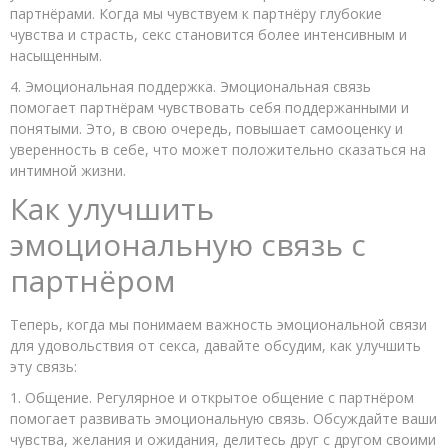
партнёрами. Когда мы чувствуем к партнёру глубокие
чувства и страсть, секс становится более интенсивным и
насыщенным.
4. Эмоциональная поддержка. Эмоциональная связь
помогает партнёрам чувствовать себя поддержанными и
понятыми. Это, в свою очередь, повышает самооценку и
уверенность в себе, что может положительно сказаться на
интимной жизни.
Как улучшить
эмоциональную связь с
партнёром
Теперь, когда мы понимаем важность эмоциональной связи
для удовольствия от секса, давайте обсудим, как улучшить
эту связь:
1. Общение. Регулярное и открытое общение с партнёром
помогает развивать эмоциональную связь. Обсуждайте ваши
чувства, желания и ожидания, делитесь друг с другом своими