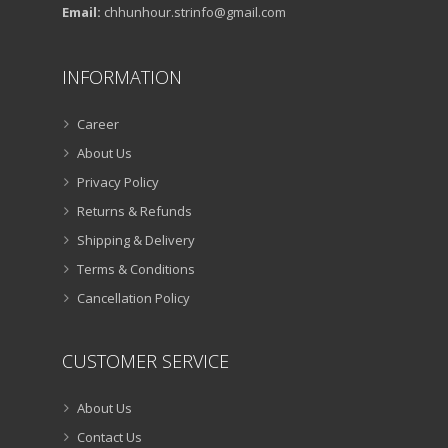
Email:
chhunhour.strinfo@gmail.com
INFORMATION
Career
About Us
Privacy Policy
Returns & Refunds
Shipping & Delivery
Terms & Conditions
Cancellation Policy
CUSTOMER SERVICE
About Us
Contact Us