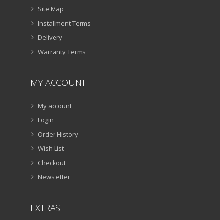
Site Map
Installment Terms
Delivery
Warranty Terms
MY ACCOUNT
My account
Login
Order History
Wish List
Checkout
Newsletter
EXTRAS