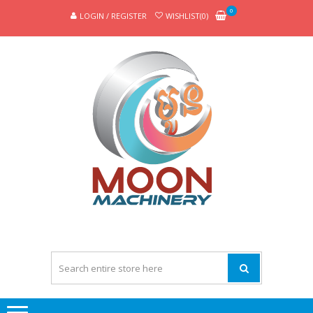
Skip
Skip
0
LOGIN / REGISTER
WISHLIST(0)
to
to
navigation
content
MO
MACHI
EQUIP