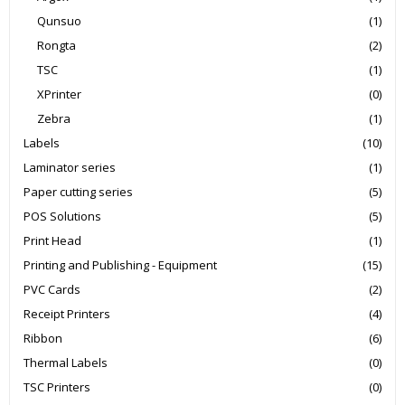
Qunsuo
(1)
Rongta
(2)
TSC
(1)
XPrinter
(0)
Zebra
(1)
Labels
(10)
Laminator series
(1)
Paper cutting series
(5)
POS Solutions
(5)
Print Head
(1)
Printing and Publishing - Equipment
(15)
PVC Cards
(2)
Receipt Printers
(4)
Ribbon
(6)
Thermal Labels
(0)
TSC Printers
(0)