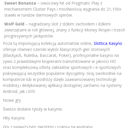
Sweet Bonanza
– owocowy hit od Pragmatic Play z
mechanizmem Cluster Pays i możliwością wygrania do 21,100x
stawki w rundzie darmowych spinów.
Wolf Gold
– nagradzany slot z dzikim zachodem i dzikimi
zwierzętami w roli głównej, znany z funkcji Money Respin i trzech
progresywnych jackpotów.
Poza tą imponującą kolekcją automatów online,
Slottica Kasyno
oferuje również szeroki wybór klasycznych gier stołowych
(Blackjack, Ruletka, Baccarat, Poker), profesjonalne kasyno na
żywo z prawdziwymi krupierami transmitowane w jakości HD
oraz kompleksową ofertę zakładów sportowych i e-sportowych
pokrywającą wszystkie popularne dyscypliny. Graj swobodnie na
komputerze lub w podróży dzięki zaawansowanej technologii
mobilnej i dedykowanej aplikacji dostępnej zarówno na systemy
Android, jak i iOS!
Nowe gry
Świeżo dodane tytuły w kasynie;
Hity Kasyna
Gry z najwyższym zwrotem i szansą na wygraną;