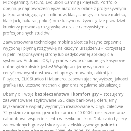
Microgaming, NetEnt, Evolution Gaming i Playtech. Portfolio
obejmuje najnowocześniejsze automaty online z progresywnymi
jackpotami sięgającymi milionów, klasyczne gry stołowe (ruletka,
blackjack, bakarat, poker) oraz kasyno na żywo, gdzie prawdziwi
krupierzy prowadzą rozgrywkę w czasie rzeczywistym z
profesjonalnych studiów.
Zaawansowana technologia mobilna Slottica kasyno zapewnia
wygodną i płynną rozgrywkę na każdym urządzeniu – korzystaj z
w pełni responsywnej strony lub dedykowanej aplikacji dla
systemów Android i iOS, by grać w swoje ulubione gry kasynowe
online gdziekolwiek jesteś! Współpracujemy wyłącznie z
certyfikowanymi dostawcami oprogramowania, takimi jak
Playtech, ELK Studios i Habanero, zapewniając najwyższej jakości
grafikę HD, uczciwe mechaniki gier oraz regularne aktualizacje.
Dbamy o Twoje
bezpieczeństwo i komfort gry
– stosujemy
zaawansowane szyfrowanie SSL klasy bankowej, oferujemy
błyskawiczne wypłaty wygranych (realizowane w ciągu zaledwie
72 godzin) z imponującymi limitami do 40 000€ miesięcznie oraz
całodobowe wsparcie klienta w języku polskim. Dołącz do tysięcy
zadowolonych graczy i skorzystaj z ekskluzywnego
pakietu
powitalnego z bonusem 200% do 200€
, 50 darmowymi