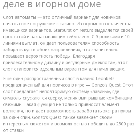
деле в игорном доме
Слот автоматы — это отличный вариант для новичков
начать свое погружение с казино. Из огромного количества
имеющихся вариантов, Starburst от NetEnt выделяется своей
простотой и захватывающим геймплеем. С 5 роликами и 10
линиями выплат, он даёт пользователям способность
забирать куш в обоих направлениях, что значительно
повышает вероятность победы. Благодаря
привлекательному дизайну и регулярным джекпотам, этот
слот становится идеальным вариантом для начинающих.
Еще один распространённый слот в казино Leonbets
предназначенный для новичков в игре — Gonzo’s Quest. Этот
слот предлагает неповторимую систему «лавины», где
символы спускаются сверху, меняя выигрышные комбинации
свежими. Такая функция не только привносит элемент
волнения, но и дает возможность заработать экстра призы
за один спин. Gonzo’s Quest также завлекает своим
интересным сюжетом и возможностью победить до 2500 раз
от ставки.