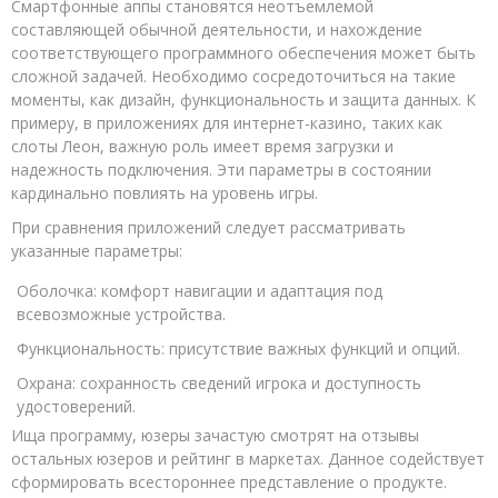
Смартфонные аппы становятся неотъемлемой
составляющей обычной деятельности, и нахождение
соответствующего программного обеспечения может быть
сложной задачей. Необходимо сосредоточиться на такие
моменты, как дизайн, функциональность и защита данных. К
примеру, в приложениях для интернет-казино, таких как
слоты Леон, важную роль имеет время загрузки и
надежность подключения. Эти параметры в состоянии
кардинально повлиять на уровень игры.
При сравнения приложений следует рассматривать
указанные параметры:
Оболочка: комфорт навигации и адаптация под
всевозможные устройства.
Функциональность: присутствие важных функций и опций.
Охрана: сохранность сведений игрока и доступность
удостоверений.
Ища программу, юзеры зачастую смотрят на отзывы
остальных юзеров и рейтинг в маркетах. Данное содействует
сформировать всестороннее представление о продукте.