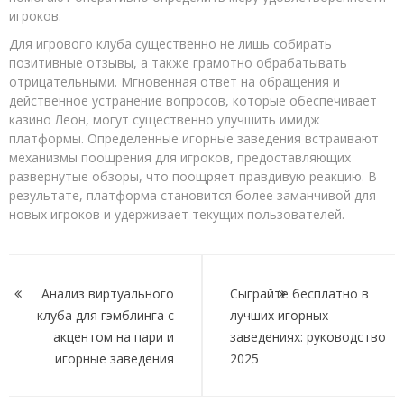
игроков.
Для игрового клуба существенно не лишь собирать
позитивные отзывы, а также грамотно обрабатывать
отрицательными. Мгновенная ответ на обращения и
действенное устранение вопросов, которые обеспечивает
казино Леон, могут существенно улучшить имидж
платформы. Определенные игорные заведения встраивают
механизмы поощрения для игроков, предоставляющих
развернутые обзоры, что поощряет правдивую реакцию. В
результате, платформа становится более заманчивой для
новых игроков и удерживает текущих пользователей.
Post
navigation
Анализ виртуального
Сыграйте бесплатно в
клуба для гэмблинга с
лучших игорных
акцентом на пари и
заведениях: руководство
игорные заведения
2025