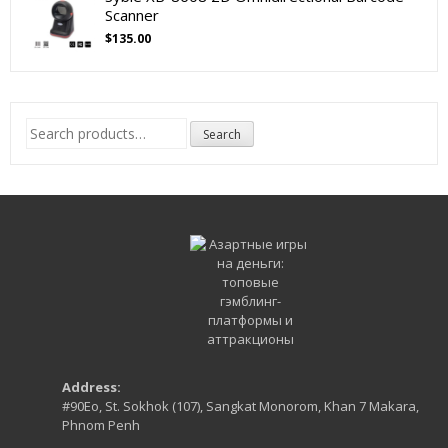
Scanner
$
135.00
Search
Search
for:
Address:
#90Eo, St. Sokhok (107), Sangkat Monorom, Khan 7 Makara,
Phnom Penh