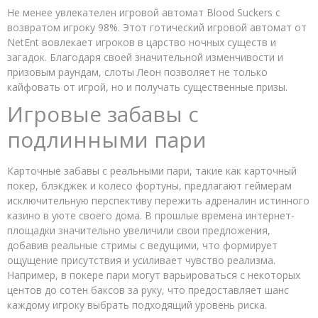
Не менее увлекателен игровой автомат Blood Suckers с
возвратом игроку 98%. Этот готический игровой автомат от
NetEnt вовлекает игроков в царство ночных существ и
загадок. Благодаря своей значительной изменчивости и
призовым раундам, слоты Леон позволяет не только
кайфовать от игрой, но и получать существенные призы.
Игровые забавы с
подлинными пари
Карточные забавы с реальными пари, такие как карточный
покер, блэкджек и колесо фортуны, предлагают геймерам
исключительную перспективу пережить адреналин истинного
казино в уюте своего дома. В прошлые времена интернет-
площадки значительно увеличили свои предложения,
добавив реальные стримы с ведущими, что формирует
ощущение присутствия и усиливает чувство реализма.
Например, в покере пари могут варьироваться с некоторых
центов до сотен баксов за руку, что предоставляет шанс
каждому игроку выбрать подходящий уровень риска.