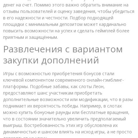
денег на счет. Помимо этого важно обратить внимание на
отзывы пользователей и оценку заведения, чтобы убедиться
в его надежности и честности. Подбор подходящей
площадки с минимальным депозитом может кардинально
повысить возможности на успех и сделать геймплей более
приятным и защищённым.
Развлечения с вариантом
закупки дополнений
Игры с возможностью приобретения бонусов стали
ключевой компонентом современного онлайн-гэмблинг-
платформы. Подобные забавы, как слоты Леон,
предоставляют шанс участникам приобретать
дополнительные возможности или модификации, что в разы
поднимает их вероятность победы. Например, в слотах
можно купить бонусные раунды или бесплатные вращения,
что в состоянии значительно увеличить предполагаемый
выигрыш. Востребованность этих игр обусловлена их
динамичностью и шансом влиять на исход игры, а не просто