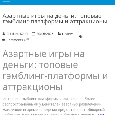
Азартные игры на деньги: топовые
гэмблинг-платформы и аттракционы
CHHUN HOUR
20/06/2025
reviews
on
Comments Off
Азартные
игры
Азартные игры на
на
деньги:
деньги: топовые
топовые
гэмблинг-
гэмблинг-платформы и
платформы
и
аттракционы
аттракционы
Интернет гэмблинг-платформы являются всё более
распространёнными у ценителей азартных развлечений.
Наилучшие игорные заведения предоставляют обширный
набор игр, в том числе однорукие бандиты, покер и
Леон