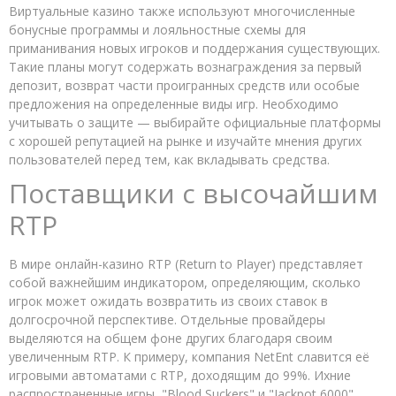
Виртуальные казино также используют многочисленные
бонусные программы и лояльностные схемы для
приманивания новых игроков и поддержания существующих.
Такие планы могут содержать вознаграждения за первый
депозит, возврат части проигранных средств или особые
предложения на определенные виды игр. Необходимо
учитывать о защите — выбирайте официальные платформы
с хорошей репутацией на рынке и изучайте мнения других
пользователей перед тем, как вкладывать средства.
Поставщики с высочайшим
RTP
В мире онлайн-казино RTP (Return to Player) представляет
собой важнейшим индикатором, определяющим, сколько
игрок может ожидать возвратить из своих ставок в
долгосрочной перспективе. Отдельные провайдеры
выделяются на общем фоне других благодаря своим
увеличенным RTP. К примеру, компания NetEnt славится её
игровыми автоматами с RTP, доходящим до 99%. Ихние
распространенные игры, "Blood Suckers" и "Jackpot 6000",