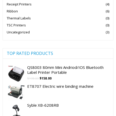
Receipt Printers
(4)
Ribbon
(6)
Thermal Labels
(0)
TSC Printers
(0)
Uncategorized
(3)
TOP RATED PRODUCTS
QS8003 80mm Mini Andriod/IOS Bluetooth
Label Printer Portable
Original
Current
$
198.00
$
158.00
price
price
ET8707 Electric wire binding machine
was:
is:
$198.00.
$158.00.
Syble XB-6208RB