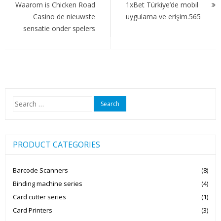
navigation
Waarom is Chicken Road
1xBet Türkiye’de mobil
Casino de nieuwste
uygulama ve erişim.565
sensatie onder spelers
Search
for:
PRODUCT CATEGORIES
Barcode Scanners
(8)
Binding machine series
(4)
Card cutter series
(1)
Card Printers
(3)