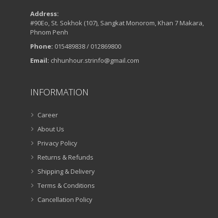
Address:
#90Eo, St. Sokhok (107), Sangkat Monorom, Khan 7 Makara,
Phnom Penh
Phone:
015489838 / 012869800
Email:
chhunhour.strinfo@gmail.com
INFORMATION
Career
About Us
Privacy Policy
Returns & Refunds
Shipping & Delivery
Terms & Conditions
Cancellation Policy