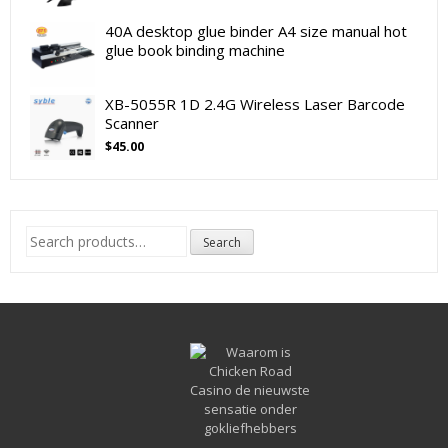
40A desktop glue binder A4 size manual hot
glue book binding machine
XB-5055R 1D 2.4G Wireless Laser Barcode
Scanner
$
45.00
Search
Search
for: