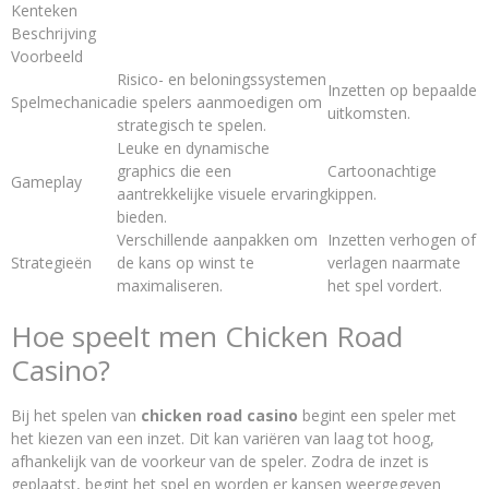
Kenteken
Beschrijving
Voorbeeld
Risico- en beloningssystemen
Inzetten op bepaalde
Spelmechanica
die spelers aanmoedigen om
uitkomsten.
strategisch te spelen.
Leuke en dynamische
graphics die een
Cartoonachtige
Gameplay
aantrekkelijke visuele ervaring
kippen.
bieden.
Verschillende aanpakken om
Inzetten verhogen of
Strategieën
de kans op winst te
verlagen naarmate
maximaliseren.
het spel vordert.
Hoe speelt men Chicken Road
Casino?
Bij het spelen van
chicken road casino
begint een speler met
het kiezen van een inzet. Dit kan variëren van laag tot hoog,
afhankelijk van de voorkeur van de speler. Zodra de inzet is
geplaatst, begint het spel en worden er kansen weergegeven