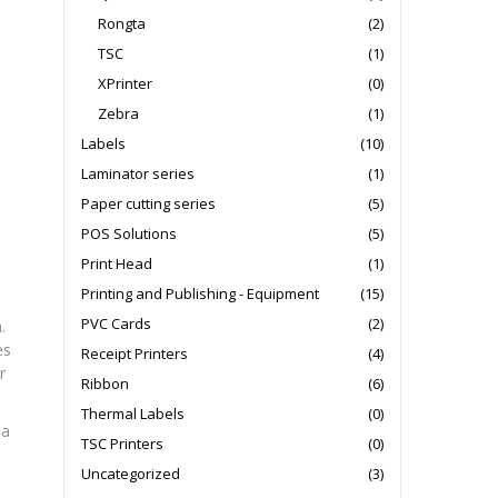
Rongta
(2)
TSC
(1)
XPrinter
(0)
Zebra
(1)
Labels
(10)
Laminator series
(1)
Paper cutting series
(5)
POS Solutions
(5)
Print Head
(1)
Printing and Publishing - Equipment
(15)
PVC Cards
(2)
.
es
Receipt Printers
(4)
r
Ribbon
(6)
Thermal Labels
(0)
 a
TSC Printers
(0)
Uncategorized
(3)