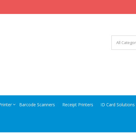
CHINERY EQUIPMENT
Printer
Barcode Scanners
Receipt Printers
ID Card Solutions