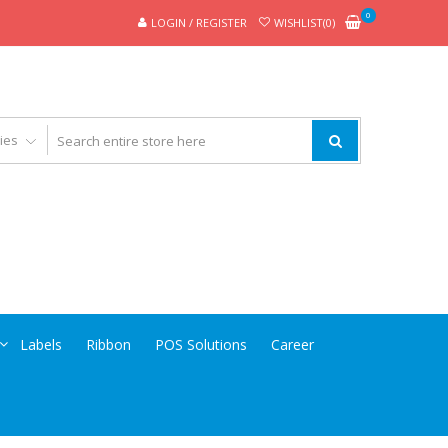
0
LOGIN / REGISTER
WISHLIST(0)
Labels
Ribbon
POS Solutions
Career