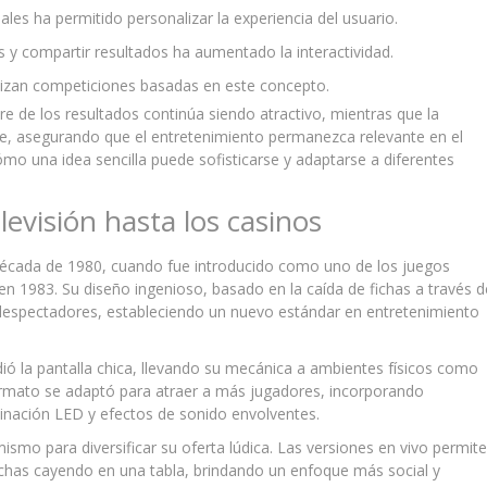
ales ha permitido personalizar la experiencia del usuario.
 y compartir resultados ha aumentado la interactividad.
zan competiciones basadas en este concepto.
e de los resultados continúa siendo atractivo, mientras que la
re, asegurando que el entretenimiento permanezca relevante en el
ómo una idea sencilla puede sofisticarse y adaptarse a diferentes
elevisión hasta los casinos
década de 1980, cuando fue introducido como uno de los juegos
 en 1983. Su diseño ingenioso, basado en la caída de fichas a través d
telespectadores, estableciendo un nuevo estándar en entretenimiento
ndió la pantalla chica, llevando su mecánica a ambientes físicos como
formato se adaptó para atraer a más jugadores, incorporando
minación LED y efectos de sonido envolventes.
mo para diversificar su oferta lúdica. Las versiones en vivo permit
 fichas cayendo en una tabla, brindando un enfoque más social y