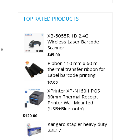
TOP RATED PRODUCTS
XB-5055R 1D 2.4G
Wireless Laser Barcode
Scanner
se
$
45.00
Ribbon 110 mm x 60 m
thermal transfer ribbon for
Label barcode printing
$
7.00
XPrinter XP-N160II POS
80mm Thermal Receipt
Printer Wall Mounted
(USB+Bluetooth)
$
120.00
Kangaro stapler heavy duty
23L17