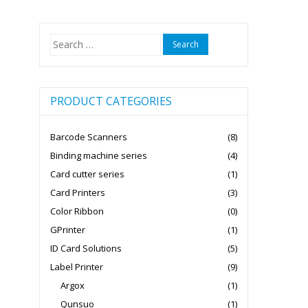
Search
for:
PRODUCT CATEGORIES
Barcode Scanners
(8)
Binding machine series
(4)
Card cutter series
(1)
Card Printers
(3)
Color Ribbon
(0)
GPrinter
(1)
ID Card Solutions
(5)
Label Printer
(9)
Argox
(1)
Qunsuo
(1)