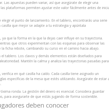
. Las apuestas pueden variar, así que asegúrate de elegir una
las plataformas permiten ajustar este valor fácilmente antes de inici
legir el punto de lanzamiento. En el tablero, encontrarás una serie
la casilla que mejor se adapte a tu estrategia y apúntala
, ya que la forma en la que la dejas caer influye en su trayectoria.
mientras que otros experimentan con las esquinas para observar las
que la ficha rebote, cambiando su curso en el camino hacia abajo.
n el tablero. Los clavos y demás elementos están diseñados para
aleatoriedad. Mantén la calma y analiza las trayectorias pasadas para
, verifica en qué casilla ha caído. Cada casilla tiene asignado un
eglas específicas de la mesa que estés utilizando. Asegúrate de estar a
.
róxima ronda. La gestión del dinero es esencial. Considera guardar
as, para asegurarte de que estás jugando de forma sostenible.
jugadores deben conocer