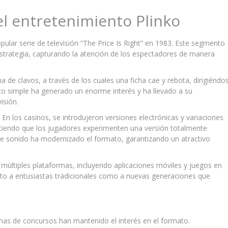
del entretenimiento Plinko
ular serie de televisión “The Price Is Right” en 1983. Este segmento
 estrategia, capturando la atención de los espectadores de manera
na de clavos, a través de los cuales una ficha cae y rebota, dirigiéndo
cepto simple ha generado un enorme interés y ha llevado a su
isión.
 En los casinos, se introdujeron versiones electrónicas y variaciones
itiendo que los jugadores experimenten una versión totalmente
 de sonido ha modernizado el formato, garantizando un atractivo
 múltiples plataformas, incluyendo aplicaciones móviles y juegos en
anto a entusiastas tradicionales como a nuevas generaciones que
mas de concursos han mantenido el interés en el formato.