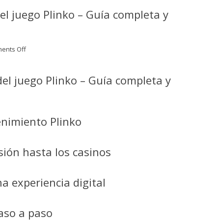
l juego Plinko – Guía completa y
on
ents Off
Descubre
el
emocionante
l juego Plinko – Guía completa y
mundo
del
juego
Plinko
tenimiento Plinko
–
Guía
completa
isión hasta los casinos
y
estrategias
para
a experiencia digital
ganar_1
aso a paso