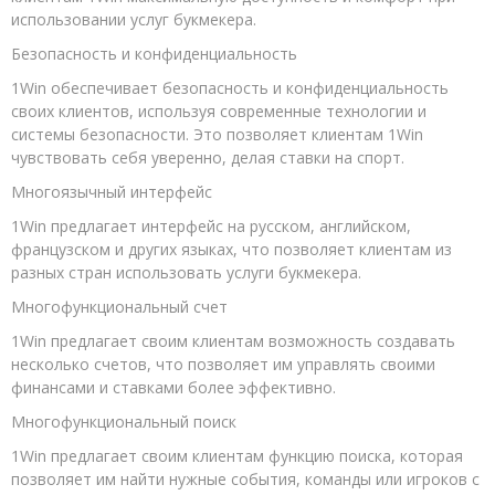
использовании услуг букмекера.
Безопасность и конфиденциальность
1Win обеспечивает безопасность и конфиденциальность
своих клиентов, используя современные технологии и
системы безопасности. Это позволяет клиентам 1Win
чувствовать себя уверенно, делая ставки на спорт.
Многоязычный интерфейс
1Win предлагает интерфейс на русском, английском,
французском и других языках, что позволяет клиентам из
разных стран использовать услуги букмекера.
Многофункциональный счет
1Win предлагает своим клиентам возможность создавать
несколько счетов, что позволяет им управлять своими
финансами и ставками более эффективно.
Многофункциональный поиск
1Win предлагает своим клиентам функцию поиска, которая
позволяет им найти нужные события, команды или игроков с