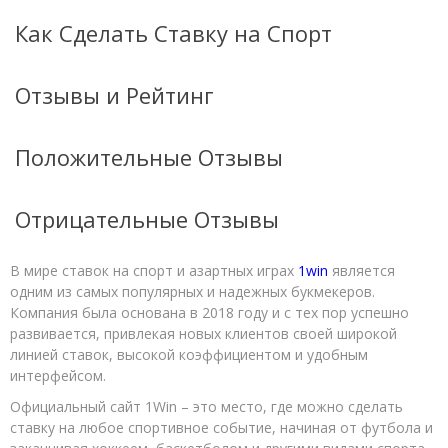
Как Сделать Ставку на Спорт
Отзывы и Рейтинг
Положительные Отзывы
Отрицательные Отзывы
В мире ставок на спорт и азартных играх
1win
является
одним из самых популярных и надежных букмекеров.
Компания была основана в 2018 году и с тех пор успешно
развивается, привлекая новых клиентов своей широкой
линией ставок, высокой коэффициентом и удобным
интерфейсом.
Официальный сайт 1Win – это место, где можно сделать
ставку на любое спортивное событие, начиная от футбола и