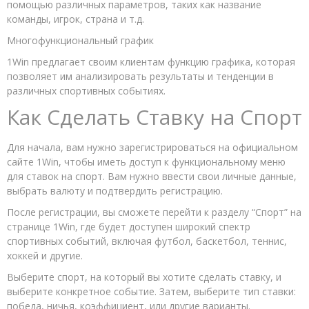
помощью различных параметров, таких как название
команды, игрок, страна и т.д.
Многофункциональный график
1Win предлагает своим клиентам функцию графика, которая
позволяет им анализировать результаты и тенденции в
различных спортивных событиях.
Как Сделать Ставку на Спорт
Для начала, вам нужно зарегистрироваться на официальном
сайте 1Win, чтобы иметь доступ к функциональному меню
для ставок на спорт. Вам нужно ввести свои личные данные,
выбрать валюту и подтвердить регистрацию.
После регистрации, вы сможете перейти к разделу “Спорт” на
странице 1Win, где будет доступен широкий спектр
спортивных событий, включая футбол, баскетбол, теннис,
хоккей и другие.
Выберите спорт, на который вы хотите сделать ставку, и
выберите конкретное событие. Затем, выберите тип ставки:
победа, ничья, коэффициент, или другие варианты.