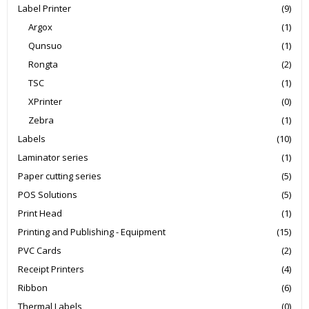
Label Printer
(9)
Argox
(1)
Qunsuo
(1)
Rongta
(2)
TSC
(1)
XPrinter
(0)
Zebra
(1)
Labels
(10)
Laminator series
(1)
Paper cutting series
(5)
POS Solutions
(5)
Print Head
(1)
Printing and Publishing - Equipment
(15)
PVC Cards
(2)
Receipt Printers
(4)
Ribbon
(6)
Thermal Labels
(0)