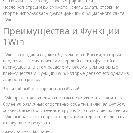
Нажмите на кнопку “Зарегистрироваться”;
После регистрации вы сможете начать делать ставки на
спорт и использовать другие функции официального сайта
1Win.
Преимущества и Функции
1Win
1Win – это один из лучших букмекеров в России, который
предлагает своим клиентам широкий спектр функций и
преимуществ. В этом разделе мы рассмотрим основные
преимущества и функции 1Win, которые делают его одним из
лидеров на рынке.
Большой выбор спортивных событий
1Win предлагает своим клиентам возможность ставить на
более 80 различных спортивных событий, включая футбол,
хоккей, баскетбол, теннис и другие. Это позволяет клиентам
1Win выбрать тот спорт, который им интересен, и сделать
ставку на его результат.
Высокие коэффициенты