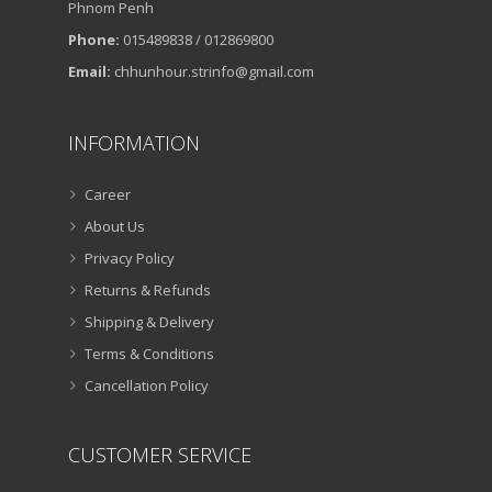
Phnom Penh
Phone:
015489838 / 012869800
Email:
chhunhour.strinfo@gmail.com
INFORMATION
Career
About Us
Privacy Policy
Returns & Refunds
Shipping & Delivery
Terms & Conditions
Cancellation Policy
CUSTOMER SERVICE