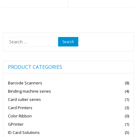
Search
for:
PRODUCT CATEGORIES
Barcode Scanners
(8)
Binding machine series
(4)
Card cutter series
(1)
Card Printers
(3)
Color Ribbon
(0)
GPrinter
(1)
ID Card Solutions
(5)