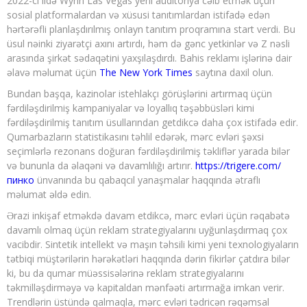
2022-ci ildə Wynn Las Vegas yeni auditoriya cəlb etmək üçün
sosial platformalardan və xüsusi tanıtımlardan istifadə edən
hərtərəfli planlaşdırılmış onlayn tanıtım proqramına start verdi. Bu
üsul nəinki ziyarətçi axını artırdı, həm də gənc yetkinlər və Z nəsli
arasında şirkət sədaqətini yaxşılaşdırdı. Bahis reklamı işlərinə dair
əlavə məlumat üçün
The New York Times
saytına daxil olun.
Bundan başqa, kazinolar istehlakçı görüşlərini artırmaq üçün
fərdiləşdirilmiş kampaniyalar və loyallıq təşəbbüsləri kimi
fərdiləşdirilmiş tanıtım üsullarından getdikcə daha çox istifadə edir.
Qumarbazların statistikasını təhlil edərək, mərc evləri şəxsi
seçimlərlə rezonans doğuran fərdiləşdirilmiş təkliflər yarada bilər
və bununla da əlaqəni və davamlılığı artırır.
https://trigere.com/
пинко
ünvanında bu qabaqcıl yanaşmalar haqqında ətraflı
məlumat əldə edin.
Ərazi inkişaf etməkdə davam etdikcə, mərc evləri üçün rəqabətə
davamlı olmaq üçün reklam strategiyalarını uyğunlaşdırmaq çox
vacibdir. Sintetik intellekt və maşın təhsili kimi yeni texnologiyaların
tətbiqi müştərilərin hərəkətləri haqqında dərin fikirlər çatdıra bilər
ki, bu da qumar müəssisələrinə reklam strategiyalarını
təkmilləşdirməyə və kapitaldan mənfəəti artırmağa imkan verir.
Trendlərin üstündə qalmaqla, mərc evləri tədricən rəqəmsal