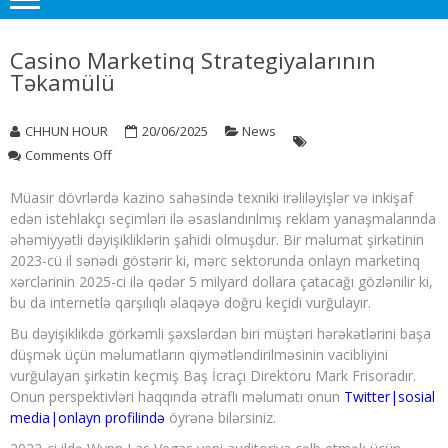
Casino Marketinq Strategiyalarının
Təkamülü
CHHUN HOUR
20/06/2025
News
on
Comments Off
Casino
Marketinq
Müasir dövrlərdə kazino sahəsində texniki irəliləyişlər və inkişaf
Strategiyalarının
edən istehlakçı seçimləri ilə əsaslandırılmış reklam yanaşmalarında
Təkamülü
əhəmiyyətli dəyişikliklərin şahidi olmuşdur. Bir məlumat şirkətinin
2023-cü il sənədi göstərir ki, mərc sektorunda onlayn marketinq
xərclərinin 2025-ci ilə qədər 5 milyard dollara çatacağı gözlənilir ki,
bu da internetlə qarşılıqlı əlaqəyə doğru keçidi vurğulayır.
Bu dəyişiklikdə görkəmli şəxslərdən biri müştəri hərəkətlərini başa
düşmək üçün məlumatların qiymətləndirilməsinin vacibliyini
vurğulayan şirkətin keçmiş Baş İcraçı Direktoru Mark Frisoradır.
Onun perspektivləri haqqında ətraflı məlumatı onun
Twitter|sosial
media|onlayn profilində
öyrənə bilərsiniz.