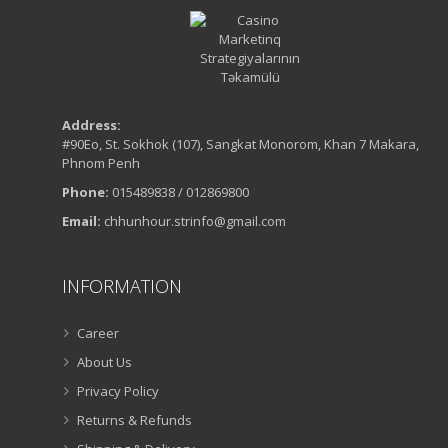
Address:
#90Eo, St. Sokhok (107), Sangkat Monorom, Khan 7 Makara,
Phnom Penh
Phone:
015489838 / 012869800
Email:
chhunhour.strinfo@gmail.com
INFORMATION
Career
About Us
Privacy Policy
Returns & Refunds