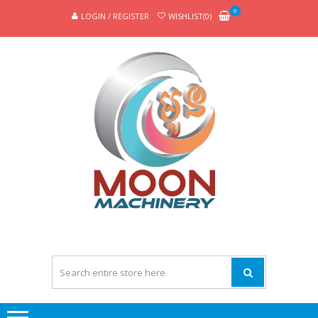
Skip
Skip
0
LOGIN / REGISTER
WISHLIST(0)
to
to
navigation
content
MO
MACHI
EQUIP