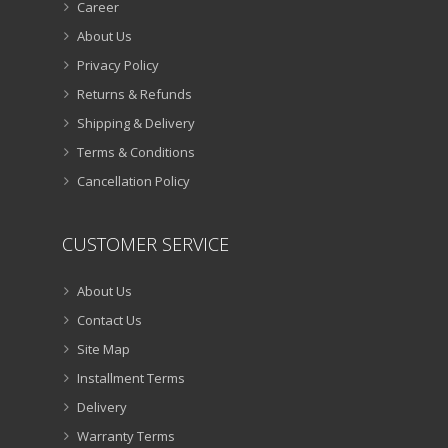
Career
About Us
Privacy Policy
Returns & Refunds
Shipping & Delivery
Terms & Conditions
Cancellation Policy
CUSTOMER SERVICE
About Us
Contact Us
Site Map
Installment Terms
Delivery
Warranty Terms