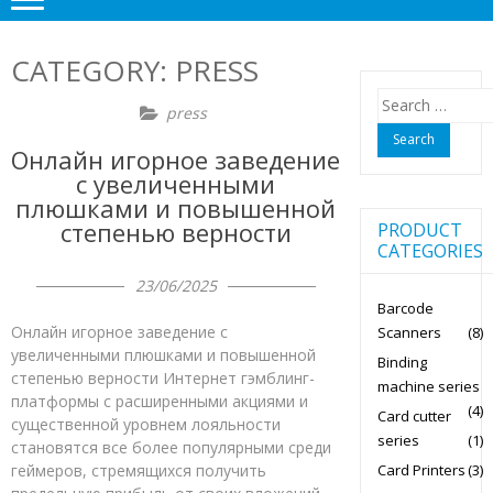
CATEGORY:
PRESS
Search
press
for:
Онлайн игорное заведение
с увеличенными
плюшками и повышенной
степенью верности
PRODUCT
CATEGORIES
23/06/2025
Barcode
Онлайн игорное заведение с
Scanners
(8)
увеличенными плюшками и повышенной
Binding
степенью верности Интернет гэмблинг-
machine series
платформы с расширенными акциями и
(4)
Card cutter
существенной уровнем лояльности
series
(1)
становятся все более популярными среди
Card Printers
(3)
геймеров, стремящихся получить