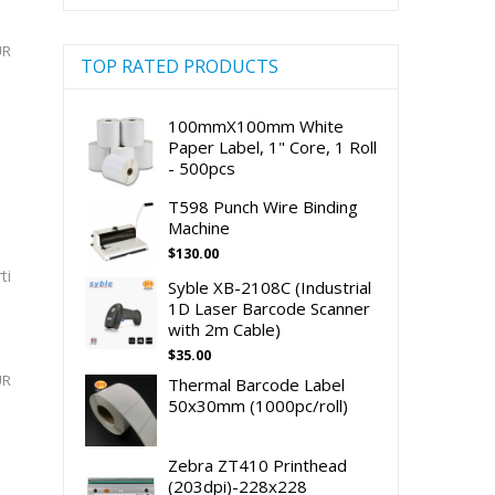
UR
TOP RATED PRODUCTS
100mmX100mm White
Paper Label, 1" Core, 1 Roll
- 500pcs
T598 Punch Wire Binding
Machine
$
130.00
ti
Syble XB-2108C (Industrial
1D Laser Barcode Scanner
with 2m Cable)
$
35.00
UR
Thermal Barcode Label
50x30mm (1000pc/roll)
Zebra ZT410 Printhead
(203dpi)-228x228