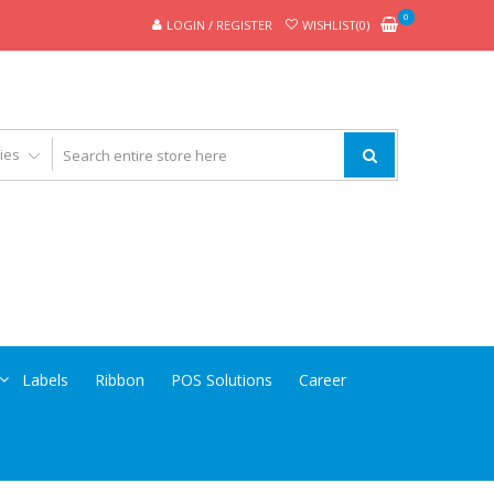
0
LOGIN / REGISTER
WISHLIST(0)
Labels
Ribbon
POS Solutions
Career