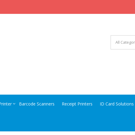
CHINERY EQUIPMENT
Printer
Barcode Scanners
Receipt Printers
ID Card Solutions