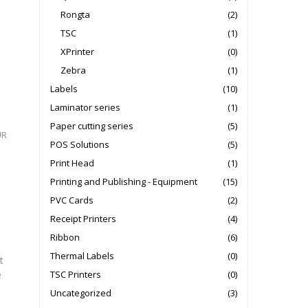
Rongta
(2)
TSC
(1)
XPrinter
(0)
Zebra
(1)
Labels
(10)
Laminator series
(1)
Paper cutting series
(5)
UR
POS Solutions
(5)
Print Head
(1)
Printing and Publishing - Equipment
(15)
PVC Cards
(2)
Receipt Printers
(4)
Ribbon
(6)
Thermal Labels
(0)
t
TSC Printers
(0)
e
Uncategorized
(3)