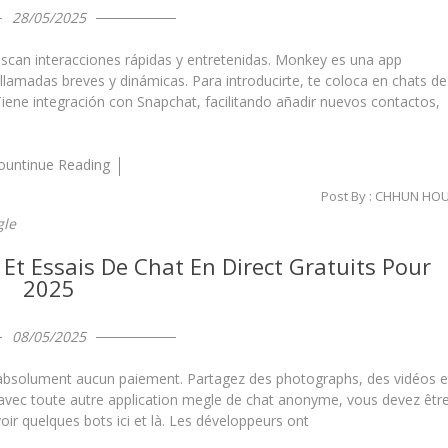
28/05/2025
uscan interacciones rápidas y entretenidas. Monkey es una app
lamadas breves y dinámicas. Para introducirte, te coloca en chats de
ene integración con Snapchat, facilitando añadir nuevos contactos,
ountinue Reading
Post By :
CHHUN HO
le
s Et Essais De Chat En Direct Gratuits Pour
2025
08/05/2025
ite absolument aucun paiement. Partagez des photographs, des vidéos e
u’avec toute autre application megle de chat anonyme, vous devez êtr
oir quelques bots ici et là. Les développeurs ont