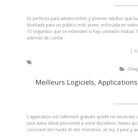
Es perfecta para adolescentes y jóvenes adultos que b
diseñada para un público más joven, enfocada en videol
15 segundos que se extienden si hay conexión mutua. Ti
además de contar
C
Omeg
Meilleurs Logiciels, Application
L’application est tellement gratuite qu’elle ne nécess
tout autre détail personnel à votre discrétion. Notez q
conscient des hacks et des monstres, et oui, il peut y av