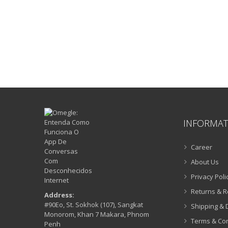
INFORMAT
Career
About Us
Privacy Poli
Returns & 
Address:
#90Eo, St. Sokhok (107), Sangkat
Shipping & 
Monorom, Khan 7 Makara, Phnom
Terms & Con
Penh