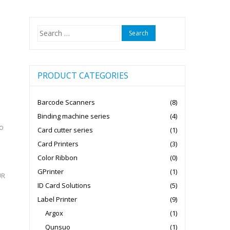
Search
for:
PRODUCT CATEGORIES
Barcode Scanners
(8)
Binding machine series
(4)
4o
Card cutter series
(1)
Card Printers
(3)
Color Ribbon
(0)
GPrinter
(1)
UR
ID Card Solutions
(5)
Label Printer
(9)
Argox
(1)
Qunsuo
(1)