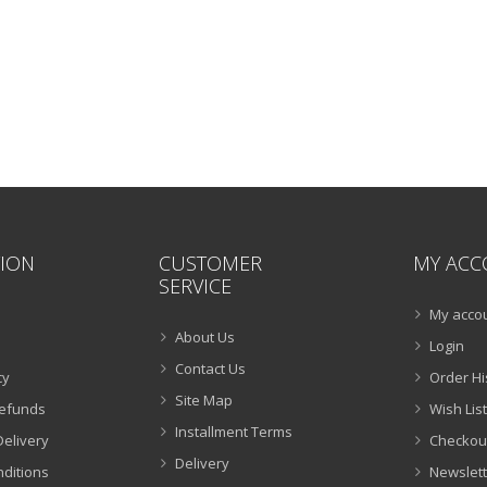
ION
CUSTOMER
MY ACC
SERVICE
My acco
About Us
Login
Contact Us
cy
Order Hi
Site Map
Refunds
Wish List
Installment Terms
Delivery
Checkou
Delivery
ditions
Newslett