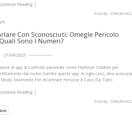
ountinue Reading
Post By :
CHHUN HO
le
lare Con Sconosciuti: Omegle Pericolo
Quali Sono I Numeri?
21/04/2025
zione di app di controllo parentale come FlashGet Children per
direttamente dal router tramite queste app. In ogni caso, devi assicurar
 Un Modo Divertente Per Incontrare Persone A Caso Da Tutto
ountinue Reading
Post By :
CHHUN HO
Next