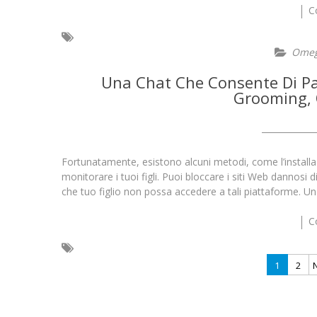
C
Omeg
Una Chat Che Consente Di Par
Grooming, 
Fortunatamente, esistono alcuni metodi, come l’installa
monitorare i tuoi figli. Puoi bloccare i siti Web dannosi 
che tuo figlio non possa accedere a tali piattaforme.
C
Posts
1
2
pagination