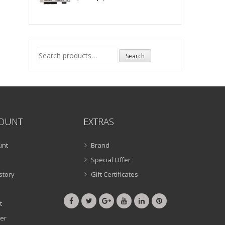
Search
Search
for:
OUNT
EXTRAS
unt
Brand
Special Offer
story
Gift Certificates
t
er