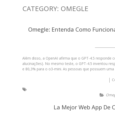
CATEGORY:
OMEGLE
Omegle: Entenda Como Funcion
Além disso, a OpenAI afirma que o GPT-4.5 responde 
alucinações). No mesmo teste, o GPT-4.5 inventou res
e 80,3% para o o3-mini. As pessoas que possuem uma
C
Omeg
La Mejor Web App De Ci