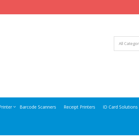
CHINERY EQUIPMENT
Printer
Barcode Scanners
Receipt Printers
ID Card Solutions