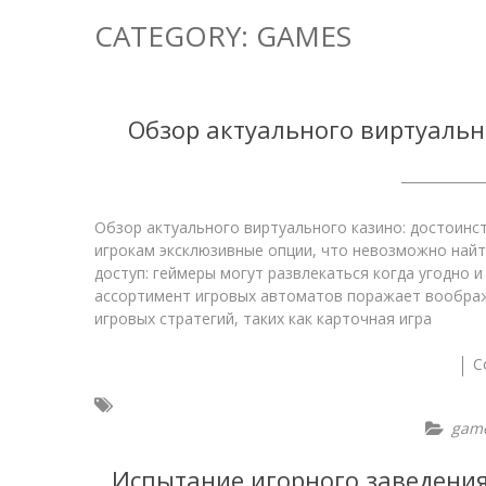
CATEGORY:
GAMES
Обзор актуального виртуальн
Обзор актуального виртуального казино: достоинс
игрокам эксклюзивные опции, что невозможно найт
доступ: геймеры могут развлекаться когда угодно и
ассортимент игровых автоматов поражает воображ
игровых стратегий, таких как карточная игра
C
gam
Испытание игорного заведени