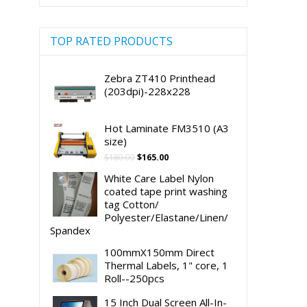
TOP RATED PRODUCTS
Zebra ZT410 Printhead
(203dpi)-228x228
Hot Laminate FM3510 (A3
size)
Original
Current
$
180.00
$
165.00
price
price
White Care Label Nylon
was:
is:
coated tape print washing
$180.00.
$165.00.
tag Cotton/
Polyester/Elastane/Linen/
Spandex
100mmX150mm Direct
Thermal Labels, 1" core, 1
Roll--250pcs
15 Inch Dual Screen All-In-