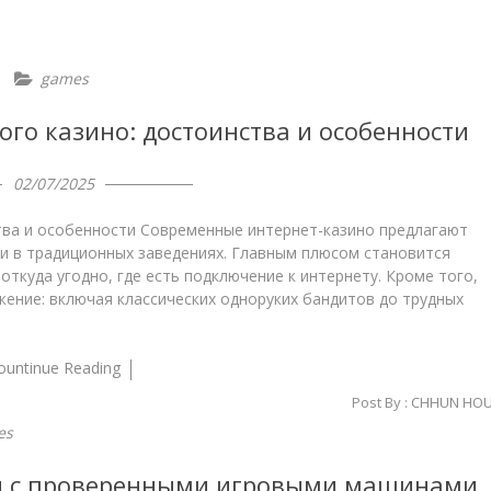
games
ого казино: достоинства и особенности
02/07/2025
тва и особенности Современные интернет-казино предлагают
и в традиционных заведениях. Главным плюсом становится
 откуда угодно, где есть подключение к интернету. Кроме того,
ение: включая классических одноруких бандитов до трудных
ountinue Reading
Post By :
CHHUN HO
es
я с проверенными игровыми машинами.