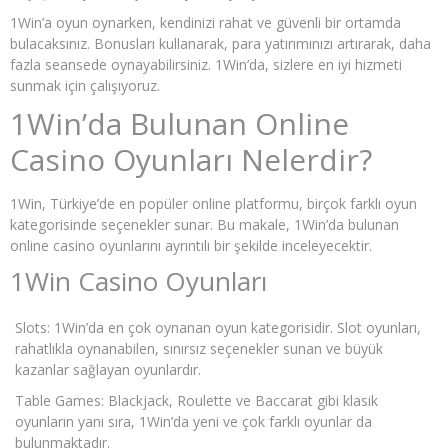
1Win’a oyun oynarken, kendinizi rahat ve güvenli bir ortamda
bulacaksınız. Bonusları kullanarak, para yatırımınızı artırarak, daha
fazla seansede oynayabilirsiniz. 1Win’da, sizlere en iyi hizmeti
sunmak için çalışıyoruz.
1Win’da Bulunan Online
Casino Oyunları Nelerdir?
1Win, Türkiye’de en popüler online platformu, birçok farklı oyun
kategorisinde seçenekler sunar. Bu makale, 1Win’da bulunan
online casino oyunlarını ayrıntılı bir şekilde inceleyecektir.
1Win Casino Oyunları
Slots: 1Win’da en çok oynanan oyun kategorisidir. Slot oyunları,
rahatlıkla oynanabilen, sınırsız seçenekler sunan ve büyük
kazanlar sağlayan oyunlardır.
Table Games: Blackjack, Roulette ve Baccarat gibi klasik
oyunların yanı sıra, 1Win’da yeni ve çok farklı oyunlar da
bulunmaktadır.