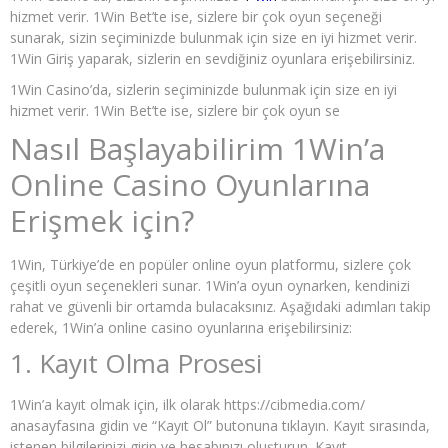
hizmet verir. 1Win Bet’te ise, sizlere bir çok oyun seçeneği
sunarak, sizin seçiminizde bulunmak için size en iyi hizmet verir.
1Win Giriş yaparak, sizlerin en sevdiğiniz oyunlara erişebilirsiniz.
1Win Casino’da, sizlerin seçiminizde bulunmak için size en iyi
hizmet verir. 1Win Bet’te ise, sizlere bir çok oyun se
Nasıl Başlayabilirim 1Win’a
Online Casino Oyunlarına
Erişmek için?
1Win, Türkiye’de en popüler online oyun platformu, sizlere çok
çeşitli oyun seçenekleri sunar. 1Win’a oyun oynarken, kendinizi
rahat ve güvenli bir ortamda bulacaksınız. Aşağıdaki adımları takip
ederek, 1Win’a online casino oyunlarına erişebilirsiniz:
1. Kayıt Olma Prosesi
1Win’a kayıt olmak için, ilk olarak https://cibmedia.com/
anasayfasına gidin ve “Kayıt Ol” butonuna tıklayın. Kayıt sırasında,
istenen bilgilerinizi girin ve hesabınızı oluşturun. Kayıt