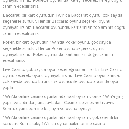
oynayabilirsiniz. Roulette oyununda, kereyi seçerek, kereyi doğru
tahmin edebilirsiniz.
Baccarat, bir kart oyunudur. 1Win’da Baccarat oyunu, çok sayıda
seçenekle sunulur. Her bir Baccarat oyunu seçerek, oyunu
oynayabilirsiniz. Baccarat oyununda, kartlarınızın toplamının doğru
tahmin edebilirsiniz.
Poker, bir kart oyunudur. 1Win’da Poker oyunu, çok sayıda
seçenekle sunulur. Her bir Poker oyunu seçerek, oyunu
oynayabilirsiniz. Poker oyununda, kartlarınızın doğru tahmin
edebilirsiniz.
Live Casino, çok sayıda oyun seçeneği sunar. Her bir Live Casino
oyunu seçerek, oyunu oynayabilirsiniz. Live Casino oyunlarında,
çok sayıda oyuncu bulunur ve oyuncu ile oyuncu arasında oyun
yapılır.
1Win’da online casino oyunlarında nasıl oynanır, önce 1Win’a giriş
yapın ve ardından, anasayfadan “Casino” sekmesine tıklayın.
Sonra, oyun seçimine başlayın ve oyunu oynayın.
1Win’da online casino oyunlarında nasıl oynanır, çok önemli bir
sorudur. Bu makale, 1Win’da oynanabilen online casino