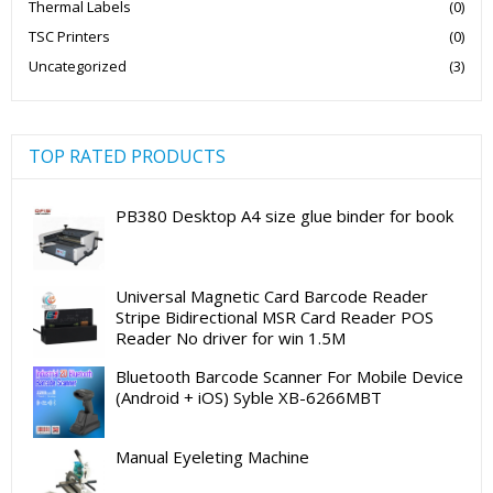
Thermal Labels
(0)
TSC Printers
(0)
Uncategorized
(3)
TOP RATED PRODUCTS
PB380 Desktop A4 size glue binder for book
Universal Magnetic Card Barcode Reader
Stripe Bidirectional MSR Card Reader POS
Reader No driver for win 1.5M
Bluetooth Barcode Scanner For Mobile Device
(Android + iOS) Syble XB-6266MBT
Manual Eyeleting Machine