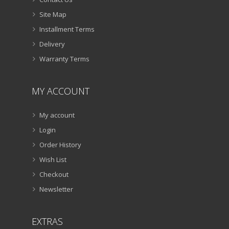
Site Map
Installment Terms
Delivery
Warranty Terms
MY ACCOUNT
My account
Login
Order History
Wish List
Checkout
Newsletter
EXTRAS