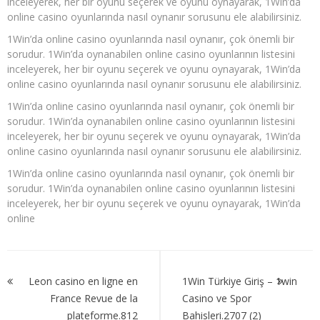
inceleyerek, her bir oyunu seçerek ve oyunu oynayarak, 1Win’da
online casino oyunlarında nasıl oynanır sorusunu ele alabilirsiniz.
1Win’da online casino oyunlarında nasıl oynanır, çok önemli bir
sorudur. 1Win’da oynanabilen online casino oyunlarının listesini
inceleyerek, her bir oyunu seçerek ve oyunu oynayarak, 1Win’da
online casino oyunlarında nasıl oynanır sorusunu ele alabilirsiniz.
1Win’da online casino oyunlarında nasıl oynanır, çok önemli bir
sorudur. 1Win’da oynanabilen online casino oyunlarının listesini
inceleyerek, her bir oyunu seçerek ve oyunu oynayarak, 1Win’da
online casino oyunlarında nasıl oynanır sorusunu ele alabilirsiniz.
1Win’da online casino oyunlarında nasıl oynanır, çok önemli bir
sorudur. 1Win’da oynanabilen online casino oyunlarının listesini
inceleyerek, her bir oyunu seçerek ve oyunu oynayarak, 1Win’da
online
Post
navigation
Leon casino en ligne en
1Win Türkiye Giriş – 1win
France Revue de la
Casino ve Spor
plateforme.812
Bahisleri.2707 (2)