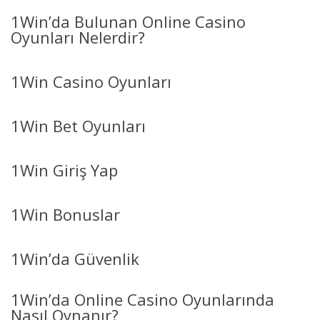
1Win’da Bulunan Online Casino
Oyunları Nelerdir?
1Win Casino Oyunları
1Win Bet Oyunları
1Win Giriş Yap
1Win Bonuslar
1Win’da Güvenlik
1Win’da Online Casino Oyunlarında
Nasıl Oynanır?