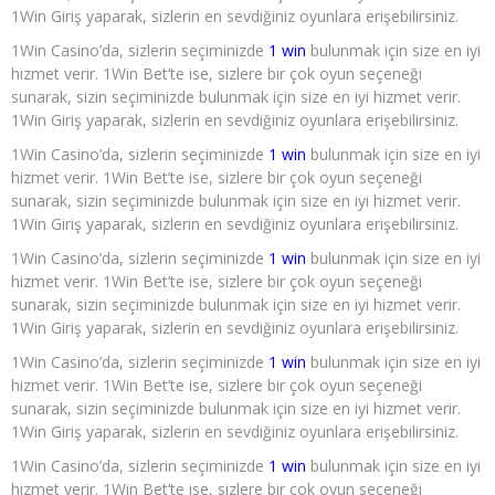
1Win Giriş yaparak, sizlerin en sevdiğiniz oyunlara erişebilirsiniz.
1Win Casino’da, sizlerin seçiminizde
1 win
bulunmak için size en iyi
hizmet verir. 1Win Bet’te ise, sizlere bir çok oyun seçeneği
sunarak, sizin seçiminizde bulunmak için size en iyi hizmet verir.
1Win Giriş yaparak, sizlerin en sevdiğiniz oyunlara erişebilirsiniz.
1Win Casino’da, sizlerin seçiminizde
1 win
bulunmak için size en iyi
hizmet verir. 1Win Bet’te ise, sizlere bir çok oyun seçeneği
sunarak, sizin seçiminizde bulunmak için size en iyi hizmet verir.
1Win Giriş yaparak, sizlerin en sevdiğiniz oyunlara erişebilirsiniz.
1Win Casino’da, sizlerin seçiminizde
1 win
bulunmak için size en iyi
hizmet verir. 1Win Bet’te ise, sizlere bir çok oyun seçeneği
sunarak, sizin seçiminizde bulunmak için size en iyi hizmet verir.
1Win Giriş yaparak, sizlerin en sevdiğiniz oyunlara erişebilirsiniz.
1Win Casino’da, sizlerin seçiminizde
1 win
bulunmak için size en iyi
hizmet verir. 1Win Bet’te ise, sizlere bir çok oyun seçeneği
sunarak, sizin seçiminizde bulunmak için size en iyi hizmet verir.
1Win Giriş yaparak, sizlerin en sevdiğiniz oyunlara erişebilirsiniz.
1Win Casino’da, sizlerin seçiminizde
1 win
bulunmak için size en iyi
hizmet verir. 1Win Bet’te ise, sizlere bir çok oyun seçeneği