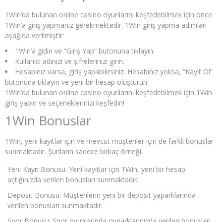
1Win’da bulunan online casino oyunlarını keşfedebilmek için önce
1Win’a giriş yapmanız gerekmektedir. 1Win giriş yapma adımları
aşağıda verilmiştir:
1Win’a gidin ve “Giriş Yap” butonuna tıklayın.
Kullanıcı adınızı ve şifrelerinizi girin.
Hesabınız varsa, giriş yapabilirsiniz. Hesabınız yoksa, “Kayıt Ol”
butonuna tıklayın ve yeni bir hesap oluşturun.
1Win’da bulunan online casino oyunlarını keşfedebilmek için 1Win
giriş yapın ve seçeneklerinizi keşfedin!
1Win Bonuslar
1Win, yeni kayıtlar için ve mevcut müşteriler için de farklı bonuslar
sunmaktadır. Şunların sadece birkaç örneği:
Yeni Kayıt Bonusu: Yeni kayıtlar için 1Win, yeni bir hesap
açtığınızda verilen bonusları sunmaktadır.
Deposit Bonusu: Müşterilerin yeni bir deposit yaparklarında
verilen bonusları sunmaktadır.
Spor Bonusu: Spor oyunlarında oynarklarınızda verilen bonusları