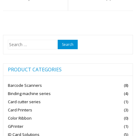
Search
for:
PRODUCT CATEGORIES
Barcode Scanners
(8)
Binding machine series
(4)
Card cutter series
(1)
Card Printers
(3)
Color Ribbon
(0)
GPrinter
(1)
ID Card Solutions
(5)