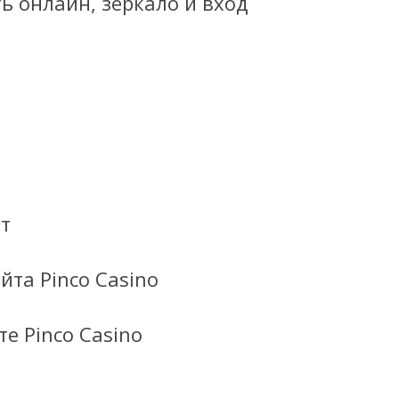
ь онлайн, зеркало и вход
йт
та Pinco Casino
е Pinco Casino