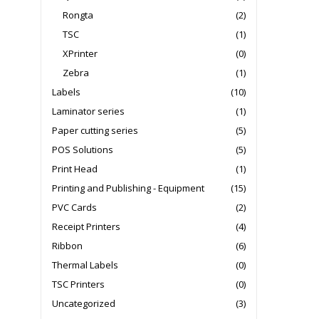
Rongta
(2)
TSC
(1)
XPrinter
(0)
Zebra
(1)
Labels
(10)
Laminator series
(1)
Paper cutting series
(5)
POS Solutions
(5)
Print Head
(1)
Printing and Publishing - Equipment
(15)
PVC Cards
(2)
Receipt Printers
(4)
Ribbon
(6)
Thermal Labels
(0)
TSC Printers
(0)
Uncategorized
(3)