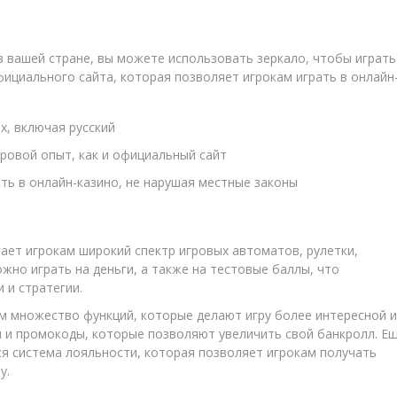
в вашей стране, вы можете использовать зеркало, чтобы играть
официального сайта, которая позволяет игрокам играть в онлайн
х, включая русский
гровой опыт, как и официальный сайт
ать в онлайн-казино, не нарушая местные законы
гает игрокам широкий спектр игровых автоматов, рулетки,
ожно играть на деньги, а также на тестовые баллы, что
 и стратегии.
ам множество функций, которые делают игру более интересной и
ы и промокоды, которые позволяют увеличить свой банкролл. Е
 система лояльности, которая позволяет игрокам получать
у.