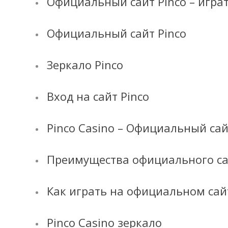
Официальный сайт Pinco – играт
Официальный сайт Pinco
Зеркало Pinco
Вход на сайт Pinco
Pinco Casino – Официальный са
Преимущества официального сай
Как играть на официальном сайт
Pinco Casino зеркало