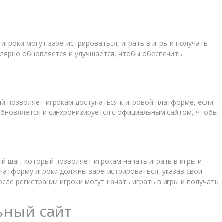
 игроки могут зарегистрироваться, играть в игры и получать
улярно обновляется и улучшается, чтобы обеспечить
ый позволяет игрокам доступаться к игровой платформе, если
обновляется и синхронизируется с официальным сайтом, чтобы
ый шаг, который позволяет игрокам начать играть в игры и
платформу игроки должны зарегистрироваться, указав свои
сле регистрации игроки могут начать играть в игры и получать
ьный сайт