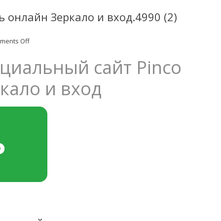
 онлайн Зеркало и вход.4990 (2)
on
ments Off
–
Официальный
циальный сайт Pinco
сайт
Pinco
кало и вход
играть
онлайн
Зеркало
и
вход.4990
Ь
(2)