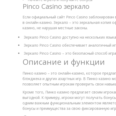
Pinco Casino зеркало
Если официальный сайт Pinco Casino заблокирован 
в онлайн-казино. Зеркало – это зеркальная копия 
казино, не нарушая местные законы.
Зеркало Pinco Casino доступно на нескольких языка
Зеркало Pinco Casino обеспечивает аналогичный и
Зеркало Pinco Casino – это безопасный способ игр
Описание и функции
Пинко казино – это онлайн-казино, которое предла
блэкджека и других азартных игр. В Пинко казино м
позволяет опытным игрокам проверить свои навыки
Кроме того, Пинко казино предлагает своим игрок
выгодной. К примеру, игроки могут получать бонус
одним важным функциональным элементом является
бонусы и преимущества за свою фиксированную игр