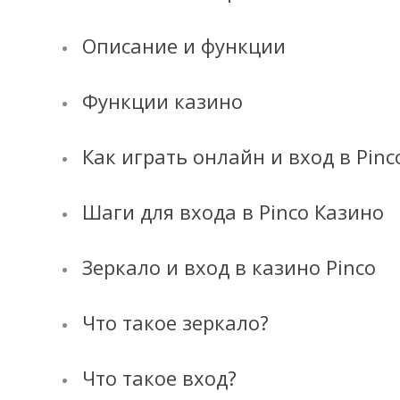
Описание и функции
Функции казино
Как играть онлайн и вход в Pinc
Шаги для входа в Pinco Казино
Зеркало и вход в казино Pinco
Что такое зеркало?
Что такое вход?