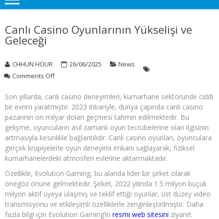
Canlı Casino Oyunlarının Yükselişi ve
Geleceği
CHHUN HOUR
26/06/2025
News
on
Comments Off
Canlı
Casino
Son yıllarda, canlı casino deneyimleri, kumarhane sektöründe ciddi
Oyunlarının
bir evrim yaratmıştır. 2023 itibariyle, dünya çapında canlı casino
Yükselişi
pazarının on milyar doları geçmesi tahmin edilmektedir. Bu
ve
gelişme, oyuncuların asıl zamanlı oyun tecrübelerine olan ilgisinin
Geleceği
artmasıyla kesinlikle bağlantılıdır. Canlı casino oyunları, oyunculara
gerçek krupiyelerle oyun deneyimi imkanı sağlayarak, fiziksel
kumarhanelerdeki atmosferi evlerine aktarmaktadır.
Özellikle, Evolution Gaming, bu alanda lider bir şirket olarak
önegöz önüne gelmektedir. Şirket, 2022 yılında 1.5 milyon buçuk
milyon aktif üyeya ulaşmış ve teklif ettiği oyunlar, üst düzey video
transmisyonu ve etkileşimli özelliklerle zenginleştirilmiştir. Daha
fazla bilgi için Evolution Gaming’in
resmi web sitesini
ziyaret