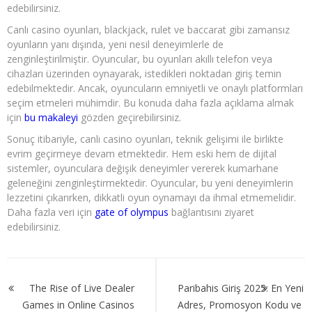
edebilirsiniz.
Canlı casino oyunları, blackjack, rulet ve baccarat gibi zamansız
oyunların yanı dışında, yeni nesil deneyimlerle de
zenginleştirilmiştir. Oyuncular, bu oyunları akıllı telefon veya
cihazları üzerinden oynayarak, istedikleri noktadan giriş temin
edebilmektedir. Ancak, oyuncuların emniyetli ve onaylı platformları
seçim etmeleri mühimdir. Bu konuda daha fazla açıklama almak
için
bu makaleyi
gözden geçirebilirsiniz.
Sonuç itibariyle, canlı casino oyunları, teknik gelişimi ile birlikte
evrim geçirmeye devam etmektedir. Hem eski hem de dijital
sistemler, oyunculara değişik deneyimler vererek kumarhane
geleneğini zenginleştirmektedir. Oyuncular, bu yeni deneyimlerin
lezzetini çıkarırken, dikkatli oyun oynamayı da ihmal etmemelidir.
Daha fazla veri için
gate of olympus
bağlantısını ziyaret
edebilirsiniz.
Post
navigation
The Rise of Live Dealer
Paribahis Giriş 2025: En Yeni
Games in Online Casinos
Adres, Promosyon Kodu ve