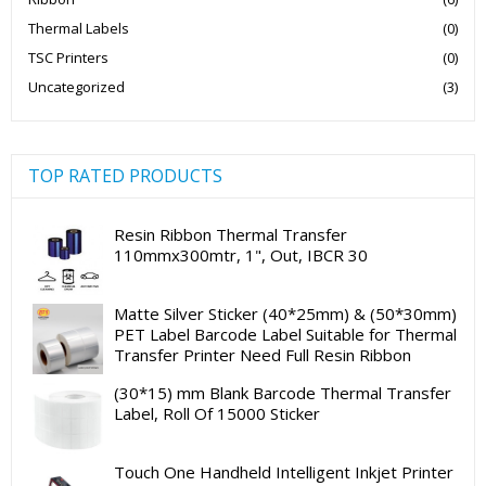
Thermal Labels
(0)
TSC Printers
(0)
Uncategorized
(3)
TOP RATED PRODUCTS
Resin Ribbon Thermal Transfer
110mmx300mtr, 1", Out, IBCR 30
Matte Silver Sticker (40*25mm) & (50*30mm)
PET Label Barcode Label Suitable for Thermal
Transfer Printer Need Full Resin Ribbon
(30*15) mm Blank Barcode Thermal Transfer
Label, Roll Of 15000 Sticker
Touch One Handheld Intelligent Inkjet Printer