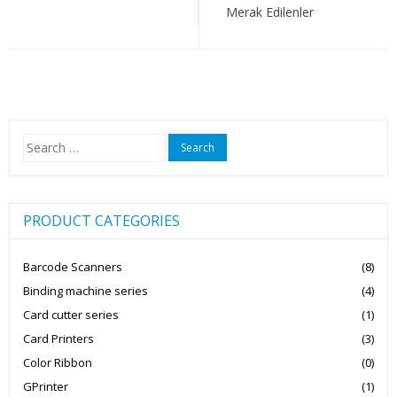
Merak Edilenler
Search
for:
PRODUCT CATEGORIES
Barcode Scanners
(8)
Binding machine series
(4)
Card cutter series
(1)
Card Printers
(3)
Color Ribbon
(0)
GPrinter
(1)