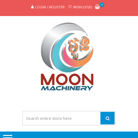
Skip
Skip
0
LOGIN / REGISTER
WISHLIST(0)
to
to
navigation
content
MO
MACHI
EQUIP