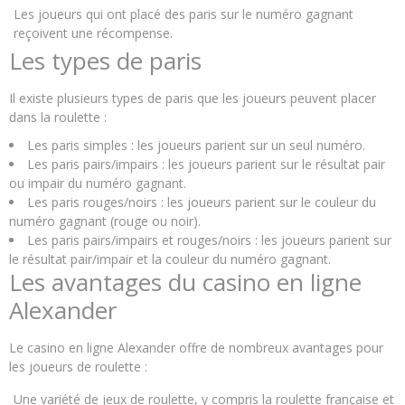
Les joueurs qui ont placé des paris sur le numéro gagnant
reçoivent une récompense.
Les types de paris
Il existe plusieurs types de paris que les joueurs peuvent placer
dans la roulette :
Les paris simples : les joueurs parient sur un seul numéro.
Les paris pairs/impairs : les joueurs parient sur le résultat pair
ou impair du numéro gagnant.
Les paris rouges/noirs : les joueurs parient sur le couleur du
numéro gagnant (rouge ou noir).
Les paris pairs/impairs et rouges/noirs : les joueurs parient sur
le résultat pair/impair et la couleur du numéro gagnant.
Les avantages du casino en ligne
Alexander
Le casino en ligne Alexander offre de nombreux avantages pour
les joueurs de roulette :
Une variété de jeux de roulette, y compris la roulette française et