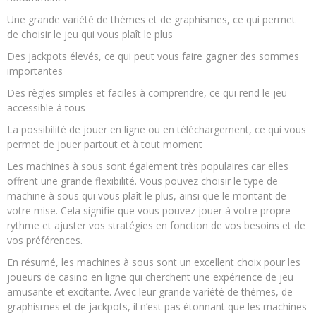
Une grande variété de thèmes et de graphismes, ce qui permet
de choisir le jeu qui vous plaît le plus
Des jackpots élevés, ce qui peut vous faire gagner des sommes
importantes
Des règles simples et faciles à comprendre, ce qui rend le jeu
accessible à tous
La possibilité de jouer en ligne ou en téléchargement, ce qui vous
permet de jouer partout et à tout moment
Les machines à sous sont également très populaires car elles
offrent une grande flexibilité. Vous pouvez choisir le type de
machine à sous qui vous plaît le plus, ainsi que le montant de
votre mise. Cela signifie que vous pouvez jouer à votre propre
rythme et ajuster vos stratégies en fonction de vos besoins et de
vos préférences.
En résumé, les machines à sous sont un excellent choix pour les
joueurs de casino en ligne qui cherchent une expérience de jeu
amusante et excitante. Avec leur grande variété de thèmes, de
graphismes et de jackpots, il n’est pas étonnant que les machines