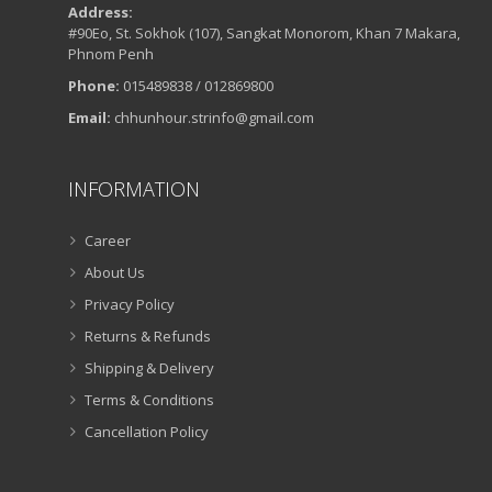
Address:
#90Eo, St. Sokhok (107), Sangkat Monorom, Khan 7 Makara,
Phnom Penh
Phone:
015489838 / 012869800
Email:
chhunhour.strinfo@gmail.com
INFORMATION
Career
About Us
Privacy Policy
Returns & Refunds
Shipping & Delivery
Terms & Conditions
Cancellation Policy