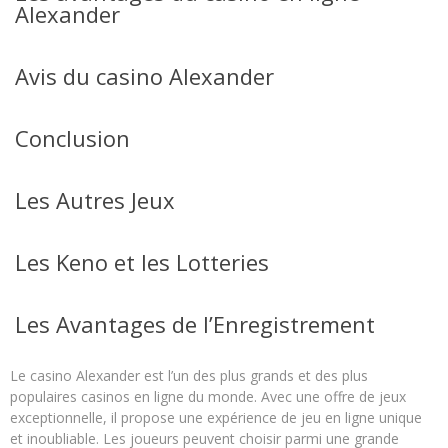
Alexander
Avis du casino Alexander
Conclusion
Les Autres Jeux
Les Keno et les Lotteries
Les Avantages de l’Enregistrement
Le casino Alexander est l’un des plus grands et des plus
populaires casinos en ligne du monde. Avec une offre de jeux
exceptionnelle, il propose une expérience de jeu en ligne unique
et inoubliable. Les joueurs peuvent choisir parmi une grande