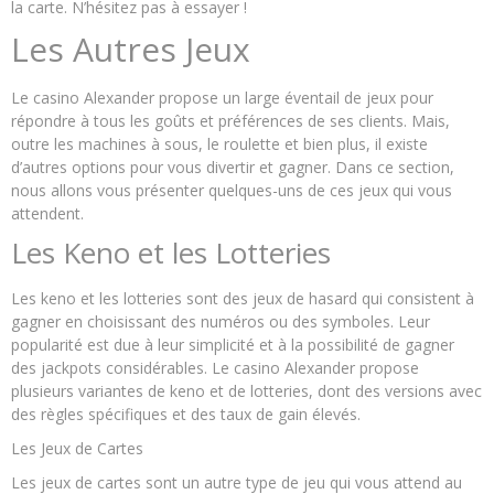
la carte. N’hésitez pas à essayer !
Les Autres Jeux
Le casino Alexander propose un large éventail de jeux pour
répondre à tous les goûts et préférences de ses clients. Mais,
outre les machines à sous, le roulette et bien plus, il existe
d’autres options pour vous divertir et gagner. Dans ce section,
nous allons vous présenter quelques-uns de ces jeux qui vous
attendent.
Les Keno et les Lotteries
Les keno et les lotteries sont des jeux de hasard qui consistent à
gagner en choisissant des numéros ou des symboles. Leur
popularité est due à leur simplicité et à la possibilité de gagner
des jackpots considérables. Le casino Alexander propose
plusieurs variantes de keno et de lotteries, dont des versions avec
des règles spécifiques et des taux de gain élevés.
Les Jeux de Cartes
Les jeux de cartes sont un autre type de jeu qui vous attend au