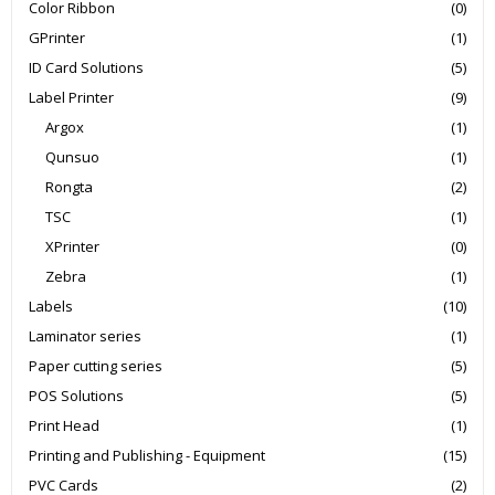
Color Ribbon
(0)
GPrinter
(1)
ID Card Solutions
(5)
Label Printer
(9)
Argox
(1)
Qunsuo
(1)
Rongta
(2)
TSC
(1)
XPrinter
(0)
Zebra
(1)
Labels
(10)
Laminator series
(1)
Paper cutting series
(5)
POS Solutions
(5)
Print Head
(1)
Printing and Publishing - Equipment
(15)
PVC Cards
(2)