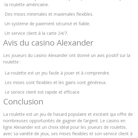
la roulette américaine.
Des mises minimales et maximales flexibles.
Un système de paiement sécurisé et fiable.
Un service client à la carte 24/7.
Avis du casino Alexander
Les joueurs du casino Alexander ont donné un avis positif sur la
roulette :
La roulette est un jeu facile à jouer et à comprendre.
Les mises sont flexibles et les gains sont généreux.
Le service client est rapide et efficace.
Conclusion
La roulette est un jeu de hasard populaire et excitant qui offre de
nombreuses opportunités de gagner de l’argent. Le casino en
ligne Alexander est un choix idéal pour les joueurs de roulette,
avec sa variété de jeux, ses mises flexibles et son service client à