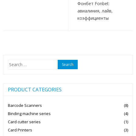
Фонбет Fonbet:
авиалиния, лайв,
коэффициенты
Search
for:
PRODUCT CATEGORIES
Barcode Scanners
(8)
Binding machine series
(4)
Card cutter series
(1)
Card Printers
(3)