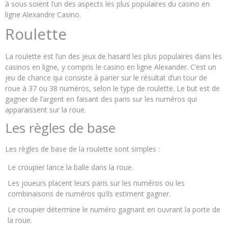
à sous soient l’un des aspects les plus populaires du casino en
ligne Alexandre Casino.
Roulette
La roulette est l’un des jeux de hasard les plus populaires dans les
casinos en ligne, y compris le casino en ligne Alexander. C’est un
jeu de chance qui consiste à parier sur le résultat d’un tour de
roue à 37 ou 38 numéros, selon le type de roulette. Le but est de
gagner de l’argent en faisant des paris sur les numéros qui
apparaissent sur la roue.
Les règles de base
Les règles de base de la roulette sont simples :
Le croupier lance la balle dans la roue.
Les joueurs placent leurs paris sur les numéros ou les
combinaisons de numéros qu’ils estiment gagner.
Le croupier détermine le numéro gagnant en ouvrant la porte de
la roue.