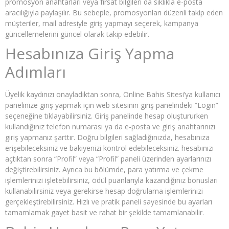
promosyon anahtarları veya fırsat bilgileri da sıklıkla e-posta
aracılığıyla paylaşılır. Bu sebeple, promosyonları düzenli takip eden
müşteriler, mail adresiyle giriş yapmayı seçerek, kampanya
güncellemelerini güncel olarak takip edebilir.
Hesabınıza Giriş Yapma
Adımları
Üyelik kaydınızı onayladıktan sonra, Online Bahis Sitesi’ya kullanıcı
panelinize giriş yapmak için web sitesinin giriş panelindeki “Login”
seçeneğine tıklayabilirsiniz. Giriş panelinde hesap oluştururken
kullandığınız telefon numarası ya da e-posta ve giriş anahtarınızı
giriş yapmanız şarttır. Doğru bilgileri sağladığınızda, hesabınıza
erişebileceksiniz ve bakiyenizi kontrol edebileceksiniz. hesabınızı
açtıktan sonra “Profil” veya “Profil” paneli üzerinden ayarlarınızı
değiştirebilirsiniz. Ayrıca bu bölümde, para yatırma ve çekme
işlemlerinizi işletebilirsiniz, ödül puanlarıyla kazandığınız bonusları
kullanabilirsiniz veya gerekirse hesap doğrulama işlemlerinizi
gerçekleştirebilirsiniz. Hızlı ve pratik paneli sayesinde bu ayarları
tamamlamak gayet basit ve rahat bir şekilde tamamlanabilir.