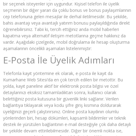
bir seçenek isteyenler için uygundur. Kişisel telefon ile üyelik
seçmenin bir diğer yararı da çoklu bonus ve bonus paylaşımlarının
cep telefonuna gelen mesajlar ile derhal iletilmesidir. Bu şekilde,
bahis avantajı veya avantajlı yatırım bonusu paylaşıldığında direkt
öğrenebilirsiniz. Tabii ki, tercih ettiğiniz anda mobil haberleri
kapatma veya alternatif iletişim metotlarına geçme hakkınız da
vardır. Aşağıdaki çizelgede, mobil doğrulama ile hesap oluşturma
aşamalarının öncelikli aşamaları listelenmiştir:
E-Posta İle Üyelik Adımları
Telefonla kayıt yöntemine ek olarak, e-posta ile kayıt da
Kumarhane Web Sitesi’da en çok tercih edilen bir metottir. Bu
yolda, kayıt paneline aktif bir elektronik posta bilgisi ve özel
detaylarınızı eksiksiz tamamladıktan sonra, kullanıcı olarak
belirttiğiniz posta kutusuna bir güvenlik linki sağlanır. Verilen
bağlantıya tıklayarak veya kodu şifre giriş kısmına doldurarak
üyeliğinizi geçerli çalıştırırsınız. Online posta kaydının olumlu
yönlerinden biri, hesap dökümleri, kapsamlı bildirimler ve teknik
destek ile yürütülen bağlantının e-mail desteğiyle çok daha detaylı
bir şekilde devam ettirilebilmesidir. Diğer bir önemli nokta ise,