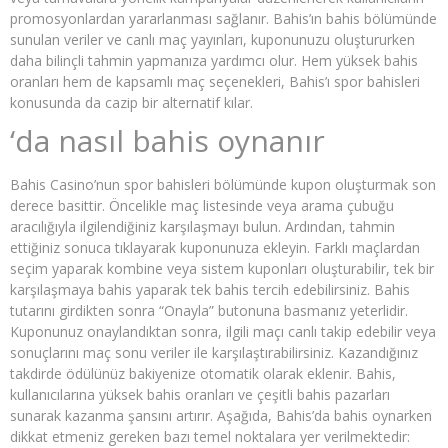
promosyonlardan yararlanması sağlanır. Bahis’ın bahis bölümünde
sunulan veriler ve canlı maç yayınları, kuponunuzu oluştururken
daha bilinçli tahmin yapmanıza yardımcı olur. Hem yüksek bahis
oranları hem de kapsamlı maç seçenekleri, Bahis’ı spor bahisleri
konusunda da cazip bir alternatif kılar.
‘da nasıl bahis oynanır
Bahis Casino’nun spor bahisleri bölümünde kupon oluşturmak son
derece basittir. Öncelikle maç listesinde veya arama çubuğu
aracılığıyla ilgilendiğiniz karşılaşmayı bulun. Ardından, tahmin
ettiğiniz sonuca tıklayarak kuponunuza ekleyin. Farklı maçlardan
seçim yaparak kombine veya sistem kuponları oluşturabilir, tek bir
karşılaşmaya bahis yaparak tek bahis tercih edebilirsiniz. Bahis
tutarını girdikten sonra “Onayla” butonuna basmanız yeterlidir.
Kuponunuz onaylandıktan sonra, ilgili maçı canlı takip edebilir veya
sonuçlarını maç sonu veriler ile karşılaştırabilirsiniz. Kazandığınız
takdirde ödülünüz bakiyenize otomatik olarak eklenir. Bahis,
kullanıcılarına yüksek bahis oranları ve çeşitli bahis pazarları
sunarak kazanma şansını artırır. Aşağıda, Bahis’da bahis oynarken
dikkat etmeniz gereken bazı temel noktalara yer verilmektedir: