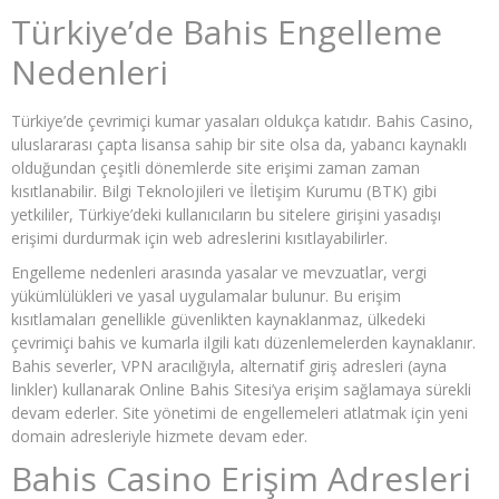
Türkiye’de Bahis Engelleme
Nedenleri
Türkiye’de çevrimiçi kumar yasaları oldukça katıdır. Bahis Casino,
uluslararası çapta lisansa sahip bir site olsa da, yabancı kaynaklı
olduğundan çeşitli dönemlerde site erişimi zaman zaman
kısıtlanabilir. Bilgi Teknolojileri ve İletişim Kurumu (BTK) gibi
yetkililer, Türkiye’deki kullanıcıların bu sitelere girişini yasadışı
erişimi durdurmak için web adreslerini kısıtlayabilirler.
Engelleme nedenleri arasında yasalar ve mevzuatlar, vergi
yükümlülükleri ve yasal uygulamalar bulunur. Bu erişim
kısıtlamaları genellikle güvenlikten kaynaklanmaz, ülkedeki
çevrimiçi bahis ve kumarla ilgili katı düzenlemelerden kaynaklanır.
Bahis severler, VPN aracılığıyla, alternatif giriş adresleri (ayna
linkler) kullanarak Online Bahis Sitesi’ya erişim sağlamaya sürekli
devam ederler. Site yönetimi de engellemeleri atlatmak için yeni
domain adresleriyle hizmete devam eder.
Bahis Casino Erişim Adresleri