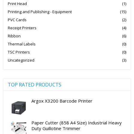
Print Head
(1)
Printing and Publishing - Equipment
(15)
PVC Cards
(2)
Receipt Printers
(4)
Ribbon
(6)
Thermal Labels
(0)
TSC Printers
(0)
Uncategorized
(3)
TOP RATED PRODUCTS
Argox X3200 Barcode Printer
Paper Cutter (858 A4 Size) Industrial Heavy
Duty Guillotine Trimmer