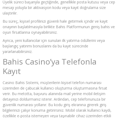
Üyelik süreci başarıyla geçtiğinde, genellikle posta kutusu veya cep
mesajı yoluyla bir aktivasyon kodu veya kayıt doğrulama size
ulaştırılır.
Bu süreç, kişisel profilinizi güvenli hale getirmek içindir ve kayıt
onayının başlatılmasıyla birlikte Bahis Platformunun geniş bahis ve
oyun fırsatlarına oynayabilirsiniz.
Ayrıca, yeni kullanıcılar için sunulan ilk yatırma ödüllerini veya
başlangıç yatırımı bonuslarını da bu kayıt sürecinde
yararlanabilirsiniz.
Bahis Casino’ya Telefonla
Kayıt
Casino Bahis Sistemi, müşterilerin kişisel telefon numarası
üzerinden de çabucak kullanıcı oluşturma oluşturmasına fırsat
verir. Bu metotta, başvuru alanında mail yerine mobil iletişim
detayınızı doldurmanız istenir. Ardından, cep telefonunuza bir
güvenlik numarası yollanır. Bu kodu giriş ekranına girerek giriş
bilgilerinizi çalışır konuma getirirsiniz. Mobil olarak kullanıcı kaydı,
özellikle e-posta istemeyen veya taşınabilir cihaz üzerinden etkili