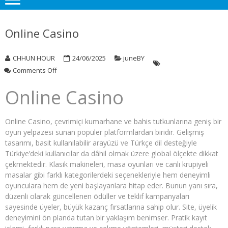
Online Casino
CHHUN HOUR
24/06/2025
juneBY
on
Comments Off
Online
Casino
Online Casino
Online Casino, çevrimiçi kumarhane ve bahis tutkunlarına geniş bir
oyun yelpazesi sunan popüler platformlardan biridir. Gelişmiş
tasarımı, basit kullanılabilir arayüzü ve Türkçe dil desteğiyle
Türkiye’deki kullanıcılar da dâhil olmak üzere global ölçekte dikkat
çekmektedir. Klasik makineleri, masa oyunları ve canlı krupiyeli
masalar gibi farklı kategorilerdeki seçenekleriyle hem deneyimli
oyunculara hem de yeni başlayanlara hitap eder. Bunun yanı sıra,
düzenli olarak güncellenen ödüller ve teklif kampanyaları
sayesinde üyeler, büyük kazanç fırsatlarına sahip olur. Site, üyelik
deneyimini ön planda tutan bir yaklaşım benimser. Pratik kayıt