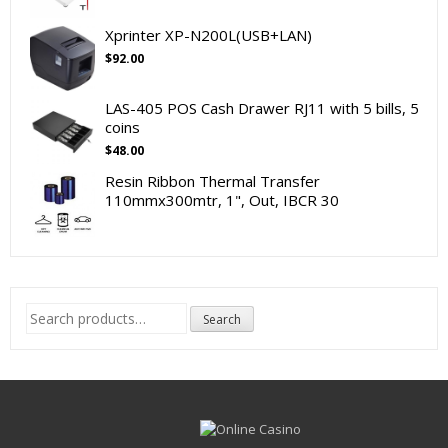
Xprinter XP-N200L(USB+LAN)
$
92.00
LAS-405 POS Cash Drawer RJ11 with 5 bills, 5
coins
$
48.00
Resin Ribbon Thermal Transfer
110mmx300mtr, 1", Out, IBCR 30
Search
Search
for: