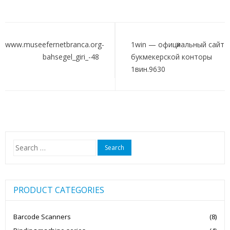
Post
navigation
www.museefernetbranca.org-
1win — официальный сайт
bahsegel_giri_-48
букмекерской конторы
1вин.9630
Search
for:
PRODUCT CATEGORIES
Barcode Scanners
(8)