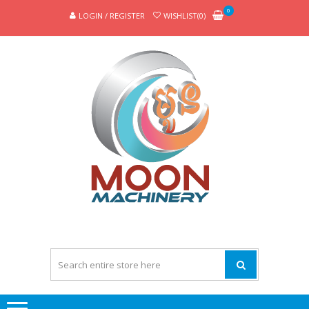
Skip
Skip
0
LOGIN / REGISTER
WISHLIST(0)
to
to
navigation
content
MO
MACHI
EQUIP