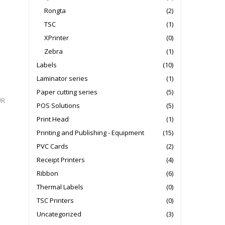
Rongta
(2)
TSC
(1)
XPrinter
(0)
Zebra
(1)
Labels
(10)
Laminator series
(1)
Paper cutting series
(5)
UR
POS Solutions
(5)
Print Head
(1)
Printing and Publishing - Equipment
(15)
PVC Cards
(2)
Receipt Printers
(4)
Ribbon
(6)
Thermal Labels
(0)
TSC Printers
(0)
Uncategorized
(3)