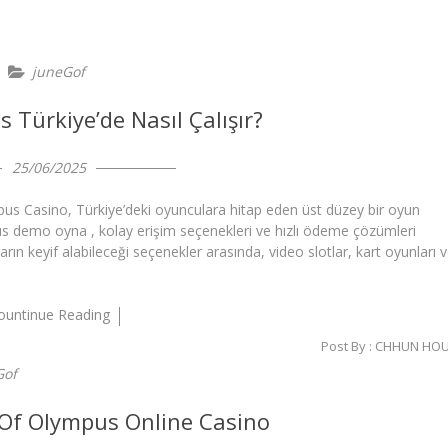
juneGof
 Türkiye’de Nasıl Çalışır?
25/06/2025
us Casino, Türkiye’deki oyunculara hitap eden üst düzey bir oyun
demo oyna , kolay erişim seçenekleri ve hızlı ödeme çözümleri
rın keyif alabileceği seçenekler arasında, video slotlar, kart oyunları 
ountinue Reading
Post By :
CHHUN HO
Gof
 Of Olympus Online Casino