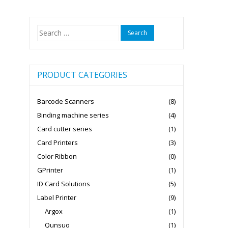
Search
for:
PRODUCT CATEGORIES
Barcode Scanners
(8)
Binding machine series
(4)
Card cutter series
(1)
Card Printers
(3)
Color Ribbon
(0)
GPrinter
(1)
ID Card Solutions
(5)
Label Printer
(9)
Argox
(1)
Qunsuo
(1)