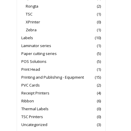
Rongta
(2)
TSC
(1)
XPrinter
(0)
Zebra
(1)
Labels
(10)
Laminator series
(1)
Paper cutting series
(5)
POS Solutions
(5)
Print Head
(1)
Printing and Publishing - Equipment
(15)
PVC Cards
(2)
Receipt Printers
(4)
Ribbon
(6)
Thermal Labels
(0)
TSC Printers
(0)
Uncategorized
(3)