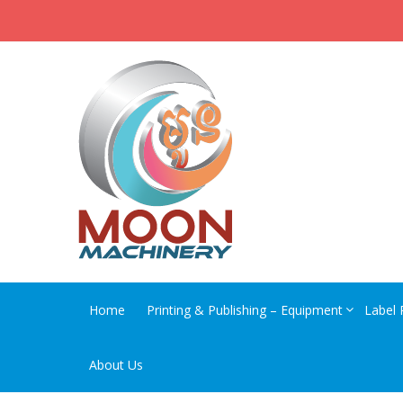
Skip
Skip
to
to
navigation
content
MOON MA
Home
Printing & Publishing – Equipment
Label 
About Us