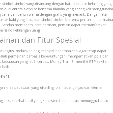
an simbol-simbol yang dirancang dengan baik dan latar belakang yang
onjol di antara slot-slot bertema Irlandia yang sering kali menggunak
 ceria dan penuh warna dengan grafis yang menarik. Dengan latar
ter babi yang lucu, dan simbol-simbol bertema pertanian, permain
n. Setelah memahami cara bermain, pemain dapat memanfaatkan
a risiko kehilangan uang.
nan dan Fitur Spesial
ekaligus, melainkan bagi menjadi beberapa sesi agar tetap dapat
dalah permainan berbasis keberuntungan, memperhatikan pola dan
eputusan yang lebih cerdas. Money Train 3 memiliki RTP sekitar
 baik.
ash
 khas pedesaan yang dikelilingi oleh ladang hijau dan elemen-
g suka melihat hasil yang konsisten tanpa harus menunggu terlalu