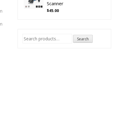
Scanner
$
45.00
an
an
Search
Search
for: