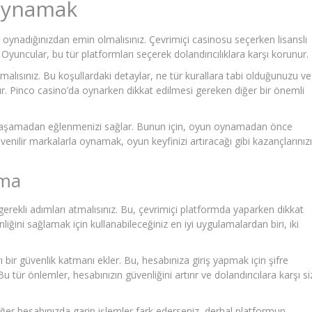
 Oynamak
 oynadığınızdan emin olmalısınız. Çevrimiçi casinosu seçerken lisanslı
 Oyuncular, bu tür platformları seçerek dolandırıcılıklara karşı korunur.
alısınız. Bu koşullardaki detaylar, ne tür kurallara tabi olduğunuzu ve
. Pinco casino’da oynarken dikkat edilmesi gereken diğer bir önemli
 yaşamadan eğlenmenizi sağlar. Bunun için, oyun oynamadan önce
ilir markalarla oynamak, oyun keyfinizi artıracağı gibi kazançlarınızı
rma
erekli adımları atmalısınız. Bu, çevrimiçi platformda yaparken dikkat
ini sağlamak için kullanabileceğiniz en iyi uygulamalardan biri, iki
 bir güvenlik katmanı ekler. Bu, hesabınıza giriş yapmak için şifre
 tür önlemler, hesabınızın güvenliğini artırır ve dolandırıcılara karşı si
z. Eğer hesabınızda garip işlemler fark ederseniz, derhal platformun