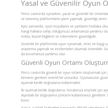
Yasal ve Güvenilir Oyun
Pinco casino’da oynarken, yasal ve güvenilir bir ortamda
ve tanınmış platformlarla işlem yapmak, güvenliği artırır.
Aynı zamanda, oyun koşullarını ve şartlarını mutlaka okum
hangi haklara sahip olduğunuzu anlamanıza yardımcı olur
nokta, kişisel bilgilerin ve ödemelerin güvenliğidir.
Güvenilir bir platformda oyun oynamak, stres ve kaygı
araştırma yapmak ve incelemeleri okumak önemlidir. Güven
da korumanıza yardımcı olur.
Güvenli Oyun Ortamı Oluştu
Pinco casino’da güvenli bir oyun ortamı oluşturmak için g
etmeniz gereken önemli bir unsurdur. Oyununuzun güvenliğ
aşamalı kimlik doğrulama kullanmaktır.
İki aşamalı kimlik doğrulama, hesabınıza erişmek için ayrı
dışındaki bir doğrulama yöntemi kullanmanızı gerektirir. Bu
korur.
Ayrıca, şüpheli faaliyetler karşısında dikkatli olmalısını