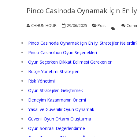
Pinco Casinoda Oynamak İçin En İyi 
CHHUN HOUR
29/06/2025
Post
Comm
Pinco Casinoda Oynamak İçin En İyi Stratejiler Nelerdir
Pinco Casino’nun Oyun Seçenekleri
Oyun Seçerken Dikkat Edilmesi Gerekenler
Bütçe Yönetimi Stratejileri
Risk Yönetimi
Oyun Stratejileri Geliştirmek
Deneyim Kazanmanın Önemi
Yasal ve Güvenilir Oyun Oynamak
Güvenli Oyun Ortamı Oluşturma
Oyun Sonrası Değerlendirme