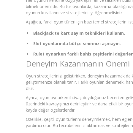
Her oyunun kendine özgü yaklaşımları ve taktikleri bulunu
bilmek önemlidir. Bu tür oyunlarda, kazanma olasılığınızı
oyunun kurallarını ve stratejilerini iyi öğrenmelisiniz.
Aşağıda, farklı oyun türleri için bazı temel stratejilerin l
Blackjack’te kart sayım teknikleri kullanın.
Slot oyunlarında bütçe sınırınızı aşmayın.
Rulet oynarken farklı bahis çeşitlerini değerlen
Deneyim Kazanmanın Önemi
Oyun stratejilerinizi geliştirirken, deneyim kazanmak da 
geliştirmenize olanak tanır. Farklı oyunları denemek, hangi
olur.
Ayrıca, oyun oynarken ihtiyaç duyduğunuz becerileri geliş
üzerindeki kavrayışınızı derinleştirir ve daha etkili bir o
kayda değer ögelerdendir.
Özellikle, çeşitli oyun türlerini deneyimlemek, hem eğlen
yardımcı olur. Bu tecrübelerinizi aktarmak ve stratejilerin