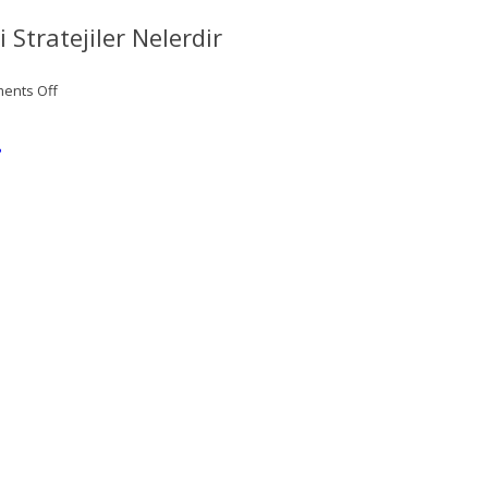
Stratejiler Nelerdir
on
ents Off
Pinco
Casinoda
Oynamak
?
İçin
En
İyi
Stratejiler
Nelerdir