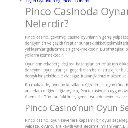
Oyun Oynarken Eğlencenin Önemi
Pinco Casinoda Oynama
Nelerdir?
Pinco casino, çevrimiçi casino oyunlarının geniş yelpaze
deneyimleri ve çeşitli fırsatlar sunarak dikkat çekmektedi
yaklaşımlar geliştirmeleri gerekmektedir. Bu stratejiler
yollarını içermektedir.
Oyunların rekabetçi doğası, kazançları artırmak için dikk
deneyimli oyuncular için geçerli olan belirli stratejiler b
detaylı bir şekilde ele alacağız. Kazançlarınızı maksimize 
Bu makalede, oyunun kurallarını öğrenmek, oyun türlerin
unsurlara değineceğiz. Ayrıca, Pinco casino’da uygun oyunl
önemlidir. Tüm bu faktörler, genel oyun deneyiminizi ve k
Pinco Casino’nun Oyun Se
Pinco casino, oyun severlere kapsamlı bir oyun seçeneğ
yelpaze, oyunculara keyifli vakit geçirme imkanı verir. B