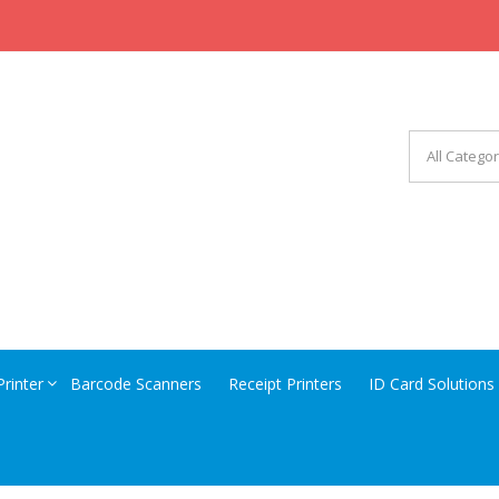
CHINERY EQUIPMENT
Printer
Barcode Scanners
Receipt Printers
ID Card Solutions