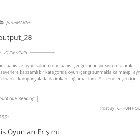
JuneMARS+
output_28
21/06/2025
anlı bahis ve oyun salonu marsbahis içeriği sunan bir sistem olarak
isseverlere kapsamlı bir kategoride oyun içeriği sunmakla kalmayıp, ayn
 dinamik kampanyalarla da imkan sağlamaktadır. Sisteme erişim için
ountinue Reading
Post By :
CHHUN HO
ARS+
s Oyunları Erişimi