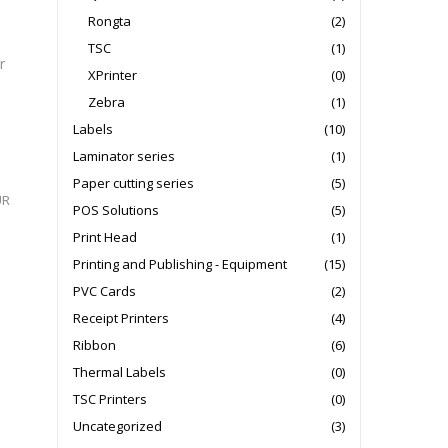
Rongta
(2)
TSC
(1)
r
XPrinter
(0)
Zebra
(1)
Labels
(10)
Laminator series
(1)
Paper cutting series
(5)
UR
POS Solutions
(5)
Print Head
(1)
Printing and Publishing - Equipment
(15)
PVC Cards
(2)
Receipt Printers
(4)
Ribbon
(6)
Thermal Labels
(0)
TSC Printers
(0)
Uncategorized
(3)