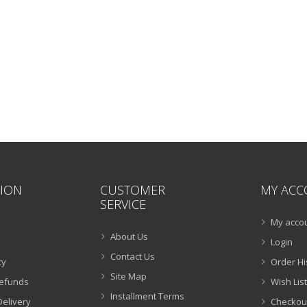
ION
CUSTOMER
MY ACC
SERVICE
My acco
About Us
Login
Contact Us
cy
Order Hi
Site Map
Refunds
Wish List
Installment Terms
Delivery
Checkou