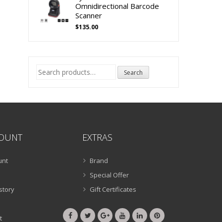
Omnidirectional Barcode
Scanner
$
135.00
Search
Search
for:
OUNT
EXTRAS
unt
Brand
Special Offer
story
Gift Certificates
t