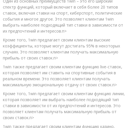
Один из основных преимуществ 1win – это его широкий
спектр функций, который включает в себя более 20 типов
ставок, включая ставки на спорт, киберспорт, политические
события и многое другое. Это позволяет клиентам 1win
выбрать наиболее подходящий тип ставки в зависимости от
их предпочтений и интересов.п>
Кроме того, 1win предлагает своим клиентам высокие
коэффициенты, которые могут достигать 95% в некоторых
случаях. Это позволяет клиентам получать максимальную
прибыль от своих ставок.п>
1win также предлагает своим клиентам функцию live-ставок,
которая позволяет им ставить на спортивные события в
реальном времени. Это позволяет клиентам получать
максимальную эмоциональную отдачу от своих ставок.п>
Кроме того, 1win предлагает своим клиентам функцию линии,
которая позволяет им выбрать наиболее подходящий тип
ставки в зависимости от их предпочтений и интересов. Это
позволяет клиентам получать максимальную прибыль от
своих ставок.п>
1win также предлагает своим клиентам функцию казино,