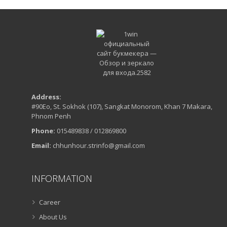
Address:
#90Eo, St. Sokhok (107), Sangkat Monorom, Khan 7 Makara,
Phnom Penh
Phone:
015489838 / 012869800
Email:
chhunhour.strinfo@gmail.com
INFORMATION
Career
About Us