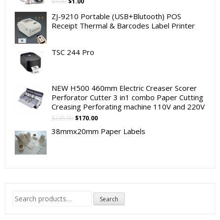
Original
Current
$
5.00
$
1.00
price
price
ZJ-9210 Portable (USB+Blutooth) POS
was:
is:
Receipt Thermal & Barcodes Label Printer
$5.00.
$1.00.
TSC 244 Pro
NEW H500 460mm Electric Creaser Scorer
Perforator Cutter 3 in1 combo Paper Cutting
Creasing Perforating machine 110V and 220V
Original
Current
$
235.00
$
170.00
price
price
38mmx20mm Paper Labels
was:
is:
$235.00.
$170.00.
Search
Search
for: