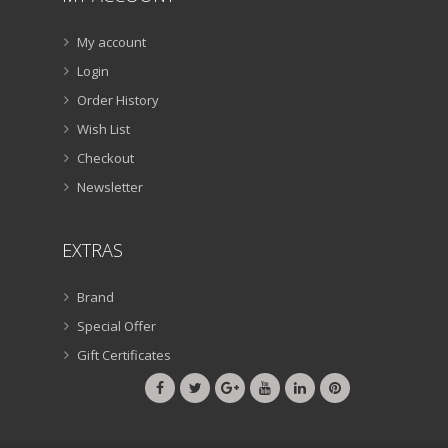
My account
Login
Order History
Wish List
Checkout
Newsletter
EXTRAS
Brand
Special Offer
Gift Certificates