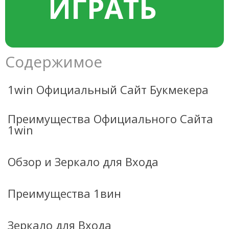
ИГРАТЬ
Содержимое
1win Официальный Сайт Букмекера
Преимущества Официального Сайта
1win
Обзор и Зеркало для Входа
Преимущества 1вин
Зеркало для Входа