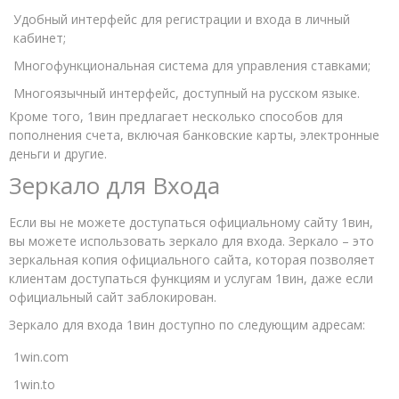
Удобный интерфейс для регистрации и входа в личный
кабинет;
Многофункциональная система для управления ставками;
Многоязычный интерфейс, доступный на русском языке.
Кроме того, 1вин предлагает несколько способов для
пополнения счета, включая банковские карты, электронные
деньги и другие.
Зеркало для Входа
Если вы не можете доступаться официальному сайту 1вин,
вы можете использовать зеркало для входа. Зеркало – это
зеркальная копия официального сайта, которая позволяет
клиентам доступаться функциям и услугам 1вин, даже если
официальный сайт заблокирован.
Зеркало для входа 1вин доступно по следующим адресам:
1win.com
1win.to