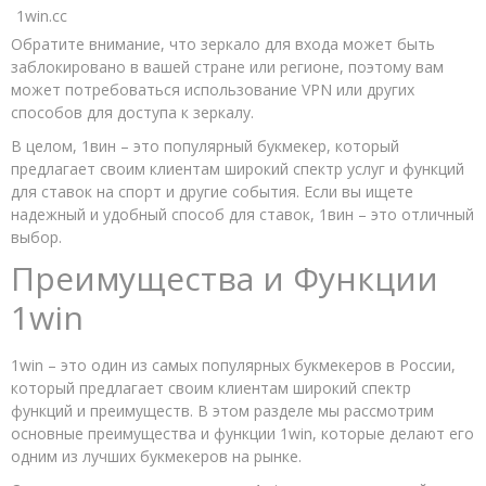
1win.cc
Обратите внимание, что зеркало для входа может быть
заблокировано в вашей стране или регионе, поэтому вам
может потребоваться использование VPN или других
способов для доступа к зеркалу.
В целом, 1вин – это популярный букмекер, который
предлагает своим клиентам широкий спектр услуг и функций
для ставок на спорт и другие события. Если вы ищете
надежный и удобный способ для ставок, 1вин – это отличный
выбор.
Преимущества и Функции
1win
1win – это один из самых популярных букмекеров в России,
который предлагает своим клиентам широкий спектр
функций и преимуществ. В этом разделе мы рассмотрим
основные преимущества и функции 1win, которые делают его
одним из лучших букмекеров на рынке.