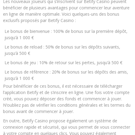
Les nouveaux joueurs qui s’inscrivent sur Betify Casino peuvent
bénéficier de plusieurs avantages pour commencer leur aventure
en ligne de manière optimale. Voici quelques-uns des bonus
exclusifs proposés par Betify Casino :
Le bonus de bienvenue : 100% de bonus sur la première dépôt,
jusqu’à 1 000 €
Le bonus de reload : 50% de bonus sur les dépôts suivants,
jusqu’à 500 €
Le bonus de jeu : 10% de retour sur les pertes, jusqu’à 500 €
Le bonus de référence : 20% de bonus sur les dépôts des amis,
jusqu’à 1 000 €
Pour bénéficier de ces bonus, il est nécessaire de télécharger
l’application Betify et de s’inscrire en ligne. Une fois votre compte
créé, vous pouvez déposer des fonds et commencer à jouer.
N’oubliez pas de vérifier les conditions générales et les termes du
bonus avant de commencer à jouer.
En outre, Betify Casino propose également un système de
connexion rapide et sécurisé, qui vous permet de vous connecter
à votre compte en quelques clics. Vous pouvez également