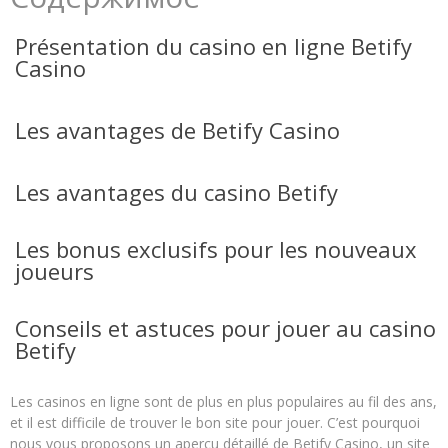
Présentation du casino en ligne Betify
Casino
Les avantages de Betify Casino
Les avantages du casino Betify
Les bonus exclusifs pour les nouveaux
joueurs
Conseils et astuces pour jouer au casino
Betify
Les casinos en ligne sont de plus en plus populaires au fil des ans,
et il est difficile de trouver le bon site pour jouer. C’est pourquoi
nous vous proposons un aperçu détaillé de Betify Casino, un site