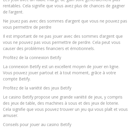
rentables. Cela signifie que vous avez plus de chances de gagner
de l’argent.
Ne jouez pas avec des sommes d’argent que vous ne pouvez pas
vous permettre de perdre
Il est important de ne pas jouer avec des sommes d’argent que
vous ne pouvez pas vous permettre de perdre. Cela peut vous
causer des problèmes financiers et émotionnels.
Profitez de la connexion Betify
La connexion Betify est un excellent moyen de jouer en ligne.
Vous pouvez jouer partout et à tout moment, grâce à votre
compte Betify.
Profitez de la variété des jeux Betify
Le casino Betify propose une grande variété de jeux, y compris
des jeux de table, des machines à sous et des jeux de loterie.
Cela signifie que vous pouvez trouver un jeu qui vous plaît et vous
amuser.
Conseils pour jouer au casino Betify