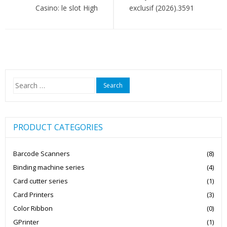
navigation
Casino: le slot High
exclusif (2026).3591
Search
for:
PRODUCT CATEGORIES
Barcode Scanners
(8)
Binding machine series
(4)
Card cutter series
(1)
Card Printers
(3)
Color Ribbon
(0)
GPrinter
(1)