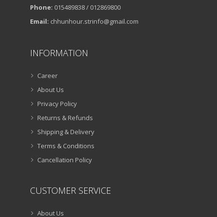
Phone:
015489838 / 012869800
Email:
chhunhour.strinfo@gmail.com
INFORMATION
Career
About Us
Privacy Policy
Returns & Refunds
Shipping & Delivery
Terms & Conditions
Cancellation Policy
CUSTOMER SERVICE
About Us