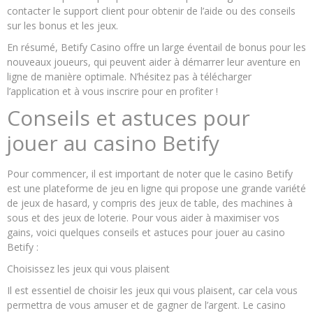
contacter le support client pour obtenir de l’aide ou des conseils
sur les bonus et les jeux.
En résumé, Betify Casino offre un large éventail de bonus pour les
nouveaux joueurs, qui peuvent aider à démarrer leur aventure en
ligne de manière optimale. N’hésitez pas à télécharger
l’application et à vous inscrire pour en profiter !
Conseils et astuces pour
jouer au casino Betify
Pour commencer, il est important de noter que le casino Betify
est une plateforme de jeu en ligne qui propose une grande variété
de jeux de hasard, y compris des jeux de table, des machines à
sous et des jeux de loterie. Pour vous aider à maximiser vos
gains, voici quelques conseils et astuces pour jouer au casino
Betify :
Choisissez les jeux qui vous plaisent
Il est essentiel de choisir les jeux qui vous plaisent, car cela vous
permettra de vous amuser et de gagner de l’argent. Le casino