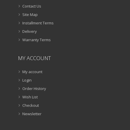
Contact Us
Site Map
Installment Terms
Delivery
Warranty Terms
MY ACCOUNT
My account
Login
Order History
Wish List
Checkout
Newsletter