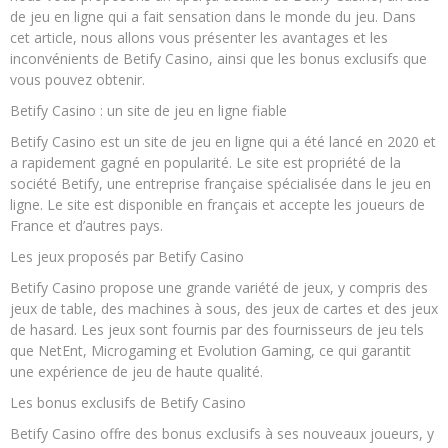
de jeu en ligne qui a fait sensation dans le monde du jeu. Dans
cet article, nous allons vous présenter les avantages et les
inconvénients de Betify Casino, ainsi que les bonus exclusifs que
vous pouvez obtenir.
Betify Casino : un site de jeu en ligne fiable
Betify Casino est un site de jeu en ligne qui a été lancé en 2020 et
a rapidement gagné en popularité. Le site est propriété de la
société Betify, une entreprise française spécialisée dans le jeu en
ligne. Le site est disponible en français et accepte les joueurs de
France et d’autres pays.
Les jeux proposés par Betify Casino
Betify Casino propose une grande variété de jeux, y compris des
jeux de table, des machines à sous, des jeux de cartes et des jeux
de hasard. Les jeux sont fournis par des fournisseurs de jeu tels
que NetEnt, Microgaming et Evolution Gaming, ce qui garantit
une expérience de jeu de haute qualité.
Les bonus exclusifs de Betify Casino
Betify Casino offre des bonus exclusifs à ses nouveaux joueurs, y