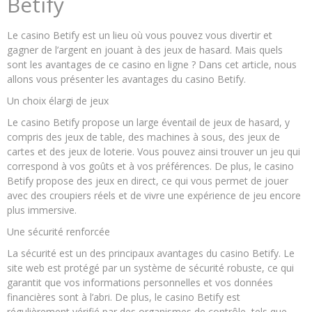
Betify
Le casino Betify est un lieu où vous pouvez vous divertir et
gagner de l’argent en jouant à des jeux de hasard. Mais quels
sont les avantages de ce casino en ligne ? Dans cet article, nous
allons vous présenter les avantages du casino Betify.
Un choix élargi de jeux
Le casino Betify propose un large éventail de jeux de hasard, y
compris des jeux de table, des machines à sous, des jeux de
cartes et des jeux de loterie. Vous pouvez ainsi trouver un jeu qui
correspond à vos goûts et à vos préférences. De plus, le casino
Betify propose des jeux en direct, ce qui vous permet de jouer
avec des croupiers réels et de vivre une expérience de jeu encore
plus immersive.
Une sécurité renforcée
La sécurité est un des principaux avantages du casino Betify. Le
site web est protégé par un système de sécurité robuste, ce qui
garantit que vos informations personnelles et vos données
financières sont à l’abri. De plus, le casino Betify est
régulièrement vérifié par des organismes de contrôle, tels que