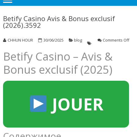
Betify Casino Avis & Bonus exclusif
(2026).3592
on
CHHUN HOUR
30/06/2025
blog
Comments Off
Beti
Cas
Betify Casino – Avis &
Avis
&
Bonus exclusif (2025)
Bon
excl
(202
JOUER
Содержимое