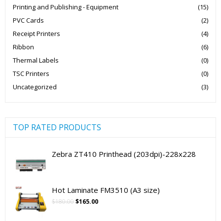
Printing and Publishing - Equipment
(15)
PVC Cards
(2)
Receipt Printers
(4)
Ribbon
(6)
Thermal Labels
(0)
TSC Printers
(0)
Uncategorized
(3)
TOP RATED PRODUCTS
Zebra ZT410 Printhead (203dpi)-228x228
Hot Laminate FM3510 (A3 size)
Original
Current
$
180.00
$
165.00
price
price
was:
is: