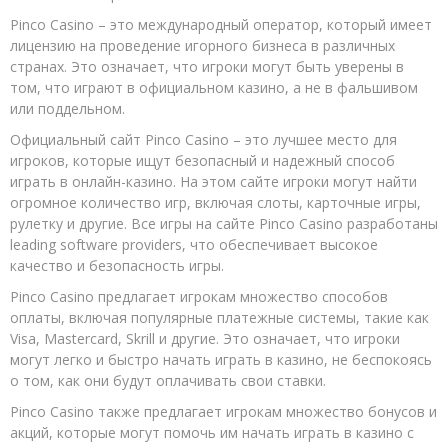
Pinco Casino – это международный оператор, который имеет
лицензию на проведение игорного бизнеса в различных
странах. Это означает, что игроки могут быть уверены в
том, что играют в официальном казино, а не в фальшивом
или поддельном.
Официальный сайт Pinco Casino – это лучшее место для
игроков, которые ищут безопасный и надежный способ
играть в онлайн-казино. На этом сайте игроки могут найти
огромное количество игр, включая слоты, карточные игры,
рулетку и другие. Все игры на сайте Pinco Casino разработаны
leading software providers, что обеспечивает высокое
качество и безопасность игры.
Pinco Casino предлагает игрокам множество способов
оплаты, включая популярные платежные системы, такие как
Visa, Mastercard, Skrill и другие. Это означает, что игроки
могут легко и быстро начать играть в казино, не беспокоясь
о том, как они будут оплачивать свои ставки.
Pinco Casino также предлагает игрокам множество бонусов и
акций, которые могут помочь им начать играть в казино с