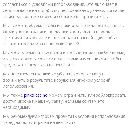
согласиться с условиями использования. Это включает в
себя согласие на обработку персональных данных, согласие
на использование cookie и согласие на правила игры.
Мы также требуем, чтобы игроки обеспечили безопасность
своей учетной записи, не делили свои логин и пароль с
третьими лицами и не использовали наш сайт для любых
незаконных или мошеннических целей.
Мы можем изменить условия использования в любое время,
и игроки должны согласиться с этими изменениями, чтобы
продолжать играть на нашем сайте.
Мы не отвечаем за любые убытки, которые могут
возникнуть в результате нарушения игроком условий
использования.
Мы также
pinko casino
можем ограничить или заблокировать
доступ игрока к нашему сайту, если мы сочтем это
необходимым.
Мы рекомендуем игрокам прочитать условия использования
перед началом игры на нашем сайте.