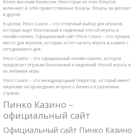
более высоким балансом. Некоторые из этих бонусов
включают в себя приветственные бонусы, бонусы за депозит
и другие.
В целом, Pinco Casino – это отличный выбор для игроков,
которые ищут безопасный и надежный способ играть в
онлайн-казино. Официальный сайт Pinco Casino – это лучшее
место для игроков, которые хотят начать играть в казино с
сегодняшнего дня.
Pinco Casino – это официальный онлайн-казино, которое
предлагает игрокам безопасный и надежный способ играть в
их любимые игры.
Pinco Casino – это международный оператор, который имеет
лицензию на проведение игорного бизнеса в различных
странах.
Пинко Казино –
официальный сайт
Официальный сайт Пинко Казино