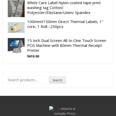
White Care Label Nylon coated tape print
$180.00.
$165.00.
washing tag Cotton/
Polyester/Elastane/Linen/ Spandex
100mmX150mm Direct Thermal Labels, 1"
core, 1 Roll--250pcs
15 Inch Dual Screen All-In-One Touch Screen
POS Machine with 80mm Thermal Receipt
Printer
$
610.00
Search
Search
for: