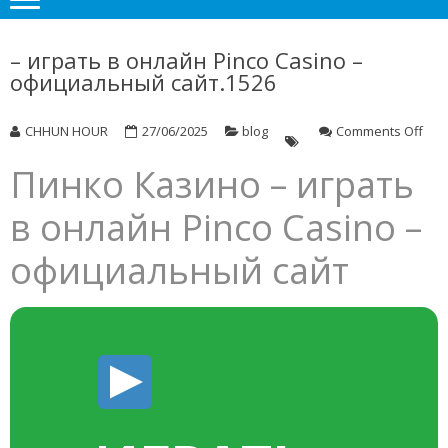
– играть в онлайн Pinco Casino –
официальный сайт.1526
on
CHHUN HOUR
27/06/2025
blog
Comments Off
–
игр
Пинко Казино – играть
в
онл
в онлайн Pinco Casino –
Pin
Cas
официальный сайт
–
офи
сай