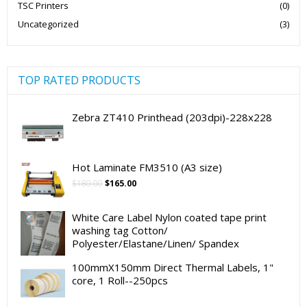
TSC Printers
(0)
Uncategorized
(3)
TOP RATED PRODUCTS
Zebra ZT410 Printhead (203dpi)-228x228
Hot Laminate FM3510 (A3 size)
Original
Current
$
180.00
$
165.00
price
price
was:
is:
White Care Label Nylon coated tape print
$180.00.
$165.00.
washing tag Cotton/
Polyester/Elastane/Linen/ Spandex
100mmX150mm Direct Thermal Labels, 1"
core, 1 Roll--250pcs