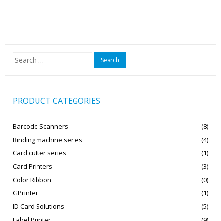
Search
for:
PRODUCT CATEGORIES
Barcode Scanners
(8)
Binding machine series
(4)
Card cutter series
(1)
Card Printers
(3)
Color Ribbon
(0)
GPrinter
(1)
ID Card Solutions
(5)
Label Printer
(9)