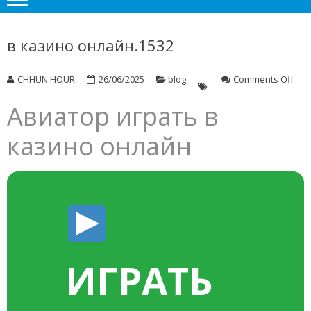
в казино онлайн.1532
on
CHHUN HOUR
26/06/2025
blog
Comments Off
в
каз
Авиатор играть в
онл
казино онлайн
ИГРАТЬ