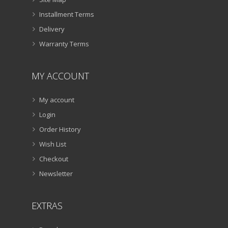
Installment Terms
Delivery
Warranty Terms
MY ACCOUNT
My account
Login
Order History
Wish List
Checkout
Newsletter
EXTRAS