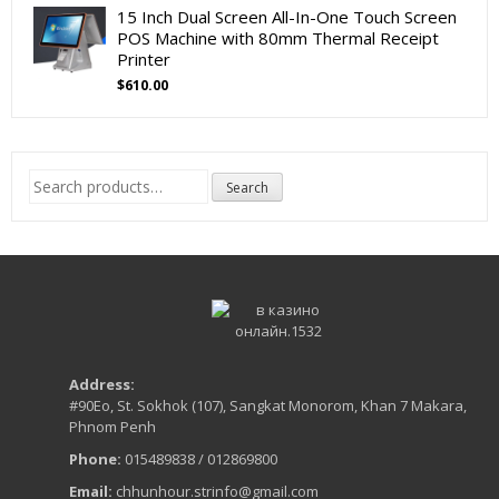
15 Inch Dual Screen All-In-One Touch Screen
POS Machine with 80mm Thermal Receipt
Printer
$
610.00
Search
Search
for:
Address:
#90Eo, St. Sokhok (107), Sangkat Monorom, Khan 7 Makara,
Phnom Penh
Phone:
015489838 / 012869800
Email:
chhunhour.strinfo@gmail.com