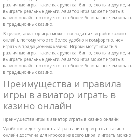
различные игры, такие как рулетка, бинго, слоты и другие, и
выиграть реальные деньги. Авиатор игра может играть в
казино онлайн, потому что это более безопасно, чем играть
в традиционных казино.
В целом, авиатор игра может насладиться игрой в казино
онлайн, потому что это более удобно и комфортно, чем
играть в традиционных казино. Игроки могут играть в
различные игры, такие как рулетка, бинго, слоты и другие, и
выиграть реальные деньги. Авиатор игра может играть в
казино онлайн, потому что это более безопасно, чем играть
в традиционных казино.
Преимущества и правила
игры в авиатор играть в
казино онлайн
Преимущества игры в авиатор играть в казино онлайн:
Удобство и доступность. Игра в авиатор играть в казино
онлайн доступна для игроков из всего мира, и играть можно