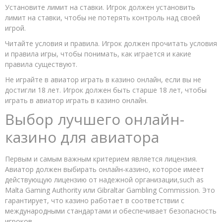
Установите лимит на ставки. Игрок должен установить
лимит на ставки, чтобы не потерять контроль над своей
игрой.
Читайте условия и правила. Игрок должен прочитать условия
и правила игры, чтобы понимать, как играется и какие
правила существуют.
Не играйте в авиатор играть в казино онлайн, если вы не
достигли 18 лет. Игрок должен быть старше 18 лет, чтобы
играть в авиатор играть в казино онлайн.
Выбор лучшего онлайн-
казино для авиатора
Первым и самым важным критерием является лицензия.
Авиатор должен выбирать онлайн-казино, которое имеет
действующую лицензию от надежной организации,such as
Malta Gaming Authority или Gibraltar Gambling Commission. Это
гарантирует, что казино работает в соответствии с
международными стандартами и обеспечивает безопасность
игроков.