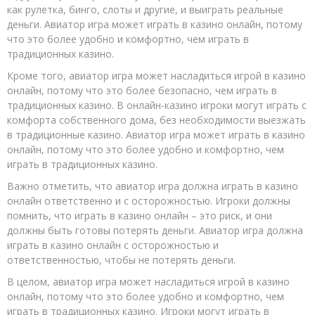
как рулетка, бинго, слоты и другие, и выиграть реальные
деньги. Авиатор игра может играть в казино онлайн, потому
что это более удобно и комфортно, чем играть в
традиционных казино.
Кроме того, авиатор игра может насладиться игрой в казино
онлайн, потому что это более безопасно, чем играть в
традиционных казино. В онлайн-казино игроки могут играть с
комфорта собственного дома, без необходимости выезжать
в традиционные казино. Авиатор игра может играть в казино
онлайн, потому что это более удобно и комфортно, чем
играть в традиционных казино.
Важно отметить, что авиатор игра должна играть в казино
онлайн ответственно и с осторожностью. Игроки должны
помнить, что играть в казино онлайн – это риск, и они
должны быть готовы потерять деньги. Авиатор игра должна
играть в казино онлайн с осторожностью и
ответственностью, чтобы не потерять деньги.
В целом, авиатор игра может насладиться игрой в казино
онлайн, потому что это более удобно и комфортно, чем
играть в традиционных казино. Игроки могут играть в