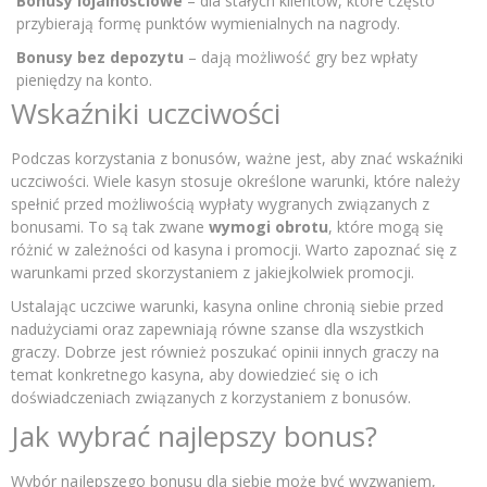
Bonusy lojalnościowe
– dla stałych klientów, które często
przybierają formę punktów wymienialnych na nagrody.
Bonusy bez depozytu
– dają możliwość gry bez wpłaty
pieniędzy na konto.
Wskaźniki uczciwości
Podczas korzystania z bonusów, ważne jest, aby znać wskaźniki
uczciwości. Wiele kasyn stosuje określone warunki, które należy
spełnić przed możliwością wypłaty wygranych związanych z
bonusami. To są tak zwane
wymogi obrotu
, które mogą się
różnić w zależności od kasyna i promocji. Warto zapoznać się z
warunkami przed skorzystaniem z jakiejkolwiek promocji.
Ustalając uczciwe warunki, kasyna online chronią siebie przed
nadużyciami oraz zapewniają równe szanse dla wszystkich
graczy. Dobrze jest również poszukać opinii innych graczy na
temat konkretnego kasyna, aby dowiedzieć się o ich
doświadczeniach związanych z korzystaniem z bonusów.
Jak wybrać najlepszy bonus?
Wybór najlepszego bonusu dla siebie może być wyzwaniem,