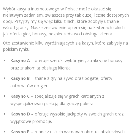
Wybór kasyna internetowego w Polsce może okazać się
niełatwym zadaniem, zwłaszcza przy tak dużej liczbie dostępnych
opcji. Przyjrzyjmy się więc kilku z nich, które zdobyły uznanie
wśród graczy. Nasze zestawienie opiera się na kryteriach takich
jak oferta gier, bonusy, bezpieczeństwo i obsługa klienta.
Oto zestawienie kilku wyróżniających się kasyn, które zabłysły na
polskim rynku:
Kasyno A
– oferuje szeroki wybór gier, atrakcyjne bonusy
oraz znakomitą obsługę klienta.
Kasyno B
– znane z gry na żywo oraz bogatej oferty
automatów do gier.
Kasyno C
– specjalizuje się w grach karcianych z
wyspecjalizowaną sekcją dla graczy pokera.
Kasyno D
– oferuje wysokie jackpoty w swoich grach oraz
wyjątkowe promocje.
Kasyno E
– znane z niskich wymagań obrotu i atrakcyjnych