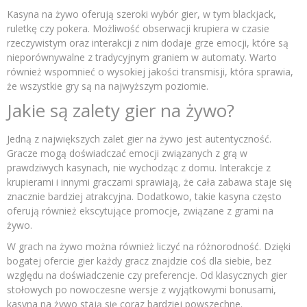
Kasyna na żywo oferują szeroki wybór gier, w tym blackjack,
ruletkę czy pokera. Możliwość obserwacji krupiera w czasie
rzeczywistym oraz interakcji z nim dodaje grze emocji, które są
nieporównywalne z tradycyjnym graniem w automaty. Warto
również wspomnieć o wysokiej jakości transmisji, która sprawia,
że wszystkie gry są na najwyższym poziomie.
Jakie są zalety gier na żywo?
Jedną z największych zalet gier na żywo jest autentyczność.
Gracze mogą doświadczać emocji związanych z grą w
prawdziwych kasynach, nie wychodząc z domu. Interakcje z
krupierami i innymi graczami sprawiają, że cała zabawa staje się
znacznie bardziej atrakcyjna. Dodatkowo, takie kasyna często
oferują również ekscytujące promocje, związane z grami na
żywo.
W grach na żywo można również liczyć na różnorodność. Dzięki
bogatej ofercie gier każdy gracz znajdzie coś dla siebie, bez
względu na doświadczenie czy preferencje. Od klasycznych gier
stołowych po nowoczesne wersje z wyjątkowymi bonusami,
kasyna na żywo stają się coraz bardziej powszechne.