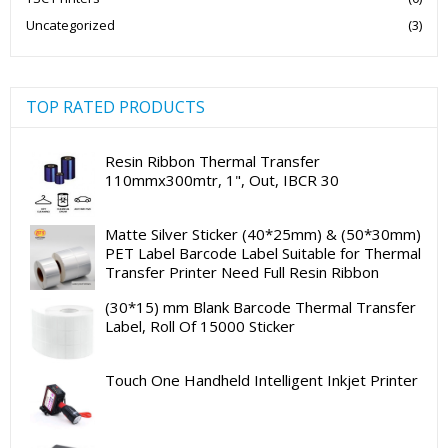
Uncategorized
(3)
TOP RATED PRODUCTS
Resin Ribbon Thermal Transfer
110mmx300mtr, 1", Out, IBCR 30
Matte Silver Sticker (40*25mm) & (50*30mm)
PET Label Barcode Label Suitable for Thermal
Transfer Printer Need Full Resin Ribbon
(30*15) mm Blank Barcode Thermal Transfer
Label, Roll Of 15000 Sticker
Touch One Handheld Intelligent Inkjet Printer