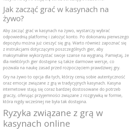
Jak zacząć grać w kasynach na
żywo?
Aby zacząć grać w kasynach na żywo, wystarczy wybrać
odpowiednią platformę i założyć konto. Po dokonaniu pierwszego
depozytu można już cieszyć się grą. Warto również zapoznać się
z instrukcjami dotyczącymi poszczególnych gier, aby
maksymalnie wykorzystać swoje szanse na wygraną. Pamiętaj, że
dla niektórych gier dostępne są także darmowe wersje, co
pozwala na naukę zasad przed rozpoczęciem prawdziwej gry.
Gry na żywo to opcja dla tych, którzy cenią sobie autentyczność
oraz emocje związane z grą w tradycyjnych kasynach. Kasyna
internetowe stają się coraz bardziej dostosowane do potrzeb
graczy, oferując przyjemności związane z rozgrywką w formie,
która nigdy wcześniej nie była tak dostępna.
Ryzyka związane z grą w
kasynach online