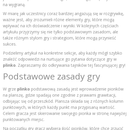
na wygraną.
W miarę jak uczestnicy coraz bardziej angażują się w rozgrywkę,
ważne jest, aby zrozumieli różne elementy gry, które mogą
wpływać na ich doświadczenie i wyniki. W kolejnych częściach
artykułu przyjrzymy się nie tylko podstawowym zasadom, ale
także różnym stylom gry i strategiom, które mogą przynieść
sukces.
Podzielimy artykuł na konkretne sekcje, aby każdy mógł szybko
znaleźć odpowiedzi na nurtujące go pytania dotyczące gry w
plinko
. Zapraszamy do odkrywania tajników tej fascynującej gry!
Podstawowe zasady gry
W grze
plinko
podstawową zasadą jest wprowadzenie pionków
na planszę, gdzie spadają one zgodnie z prawami grawitacji,
odbijając się od przeszkód. Plansza składa się z różnych kolumn
punktowych, w których każdy punkt ma przypisaną wartość.
Celem gracza jest skierowanie swojego pionka w stronę najwyżej
punktowanych miejsc.
Na początku gry gracz wybiera ilość pionków, które chce zrzucić