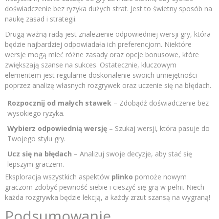
doświadczenie bez ryzyka dużych strat. Jest to świetny sposób na
naukę zasad i strategii.
Drugą ważną radą jest znalezienie odpowiedniej wersji gry, która
będzie najbardziej odpowiadała ich preferencjom. Niektóre
wersje mogą mieć różne zasady oraz opcje bonusowe, które
zwiększają szanse na sukces. Ostatecznie, kluczowym
elementem jest regularne doskonalenie swoich umiejętności
poprzez analizę własnych rozgrywek oraz uczenie się na błędach.
Rozpocznij od małych stawek
– Zdobądź doświadczenie bez
wysokiego ryzyka.
Wybierz odpowiednią wersję
– Szukaj wersji, która pasuje do
Twojego stylu gry.
Ucz się na błędach
– Analizuj swoje decyzje, aby stać się
lepszym graczem.
Eksploracja wszystkich aspektów
plinko
pomoże nowym
graczom zdobyć pewność siebie i cieszyć się grą w pełni. Niech
każda rozgrywka będzie lekcją, a każdy zrzut szansą na wygraną!
Podsumowanie