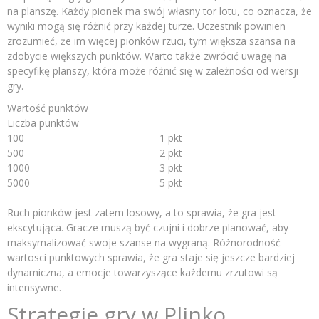
na planszę. Każdy pionek ma swój własny tor lotu, co oznacza, że
wyniki mogą się różnić przy każdej turze. Uczestnik powinien
zrozumieć, że im więcej pionków rzuci, tym większa szansa na
zdobycie większych punktów. Warto także zwrócić uwagę na
specyfikę planszy, która może różnić się w zależności od wersji
gry.
Wartość punktów
Liczba punktów
100
1 pkt
500
2 pkt
1000
3 pkt
5000
5 pkt
Ruch pionków jest zatem losowy, a to sprawia, że gra jest
ekscytująca. Gracze muszą być czujni i dobrze planować, aby
maksymalizować swoje szanse na wygraną. Różnorodność
wartosci punktowych sprawia, że gra staje się jeszcze bardziej
dynamiczna, a emocje towarzyszące każdemu zrzutowi są
intensywne.
Strategie gry w Plinko