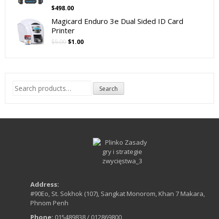
$
498.00
Magicard Enduro 3e Dual Sided ID Card
Printer
Original
Current
$
5.00
$
1.00
price
price
was:
is:
$5.00.
$1.00.
Search
Search
for:
Address:
#90Eo, St. Sokhok (107), Sangkat Monorom, Khan 7 Makara,
Phnom Penh
Phone:
015489838 / 012869800