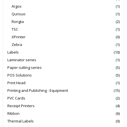
Argox
(1)
Qunsuo
(1)
Rongta
(2)
TSC
(1)
XPrinter
(0)
Zebra
(1)
Labels
(10)
Laminator series
(1)
Paper cutting series
(5)
POS Solutions
(5)
Print Head
(1)
Printing and Publishing - Equipment
(15)
PVC Cards
(2)
Receipt Printers
(4)
Ribbon
(6)
Thermal Labels
(0)