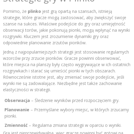
Pomimo, że
plinko
jest grą opartą na szansach, istnieją
strategie, które gracze mogą zastosować, aby zwiększyć swoje
szanse na sukces. Właściwe podejście do gry oraz umiejętność
obserwacji torów, jakie pokonują pionki, mogą wpłynąć na wyniki
rozgrywki. Kluczem jest zrozumienie dynamiki gry oraz
odpowiednie planowanie zrzutów pionków.
Jedną z najpopularniejszych strategii jest stosowanie regularnych
wzorców przy zrzucie pionków. Gracze powinni obserwować,
które miejsca na planszy były często wygrywające w ich ostatnich
rozgrywkach i starać się umieścić pionki w tych obszarach.
Równocześnie istotne jest, aby zmieniać swoje podejście, jeśli
wyniki nie są zadowalające. Niezbędne jest także zachowanie
elastyczności w strategii.
Obserwacja
– Śledzenie wyników przed rozpoczęciem gry.
Planowanie
– Przemyślane wybory miejsc, w których zrzucamy
pionki.
Zmienność
– Regularna zmiana strategii w oparciu o wyniki.
Gra jest nieprzewidywalna, więc gracze powinni być gotowi na