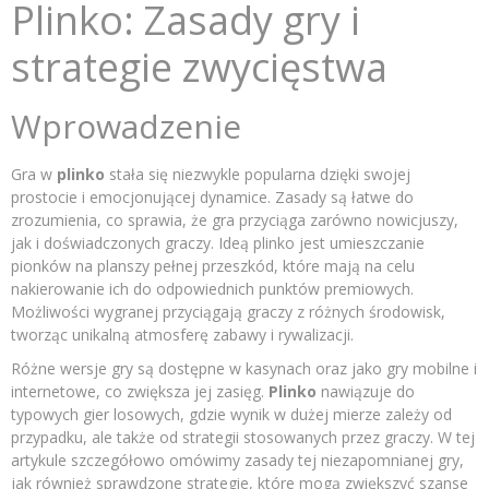
Plinko: Zasady gry i
strategie zwycięstwa
Wprowadzenie
Gra w
plinko
stała się niezwykle popularna dzięki swojej
prostocie i emocjonującej dynamice. Zasady są łatwe do
zrozumienia, co sprawia, że gra przyciąga zarówno nowicjuszy,
jak i doświadczonych graczy. Ideą plinko jest umieszczanie
pionków na planszy pełnej przeszkód, które mają na celu
nakierowanie ich do odpowiednich punktów premiowych.
Możliwości wygranej przyciągają graczy z różnych środowisk,
tworząc unikalną atmosferę zabawy i rywalizacji.
Różne wersje gry są dostępne w kasynach oraz jako gry mobilne i
internetowe, co zwiększa jej zasięg.
Plinko
nawiązuje do
typowych gier losowych, gdzie wynik w dużej mierze zależy od
przypadku, ale także od strategii stosowanych przez graczy. W tej
artykule szczegółowo omówimy zasady tej niezapomnianej gry,
jak również sprawdzone strategie, które mogą zwiększyć szanse