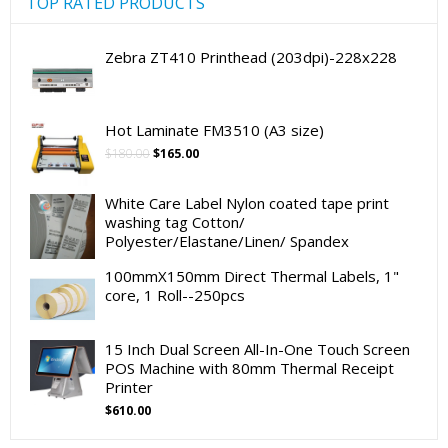
TOP RATED PRODUCTS
Zebra ZT410 Printhead (203dpi)-228x228
Hot Laminate FM3510 (A3 size)
Original
Current
$
180.00
$
165.00
price
price
was:
is:
White Care Label Nylon coated tape print
$180.00.
$165.00.
washing tag Cotton/
Polyester/Elastane/Linen/ Spandex
100mmX150mm Direct Thermal Labels, 1"
core, 1 Roll--250pcs
15 Inch Dual Screen All-In-One Touch Screen
POS Machine with 80mm Thermal Receipt
Printer
$
610.00