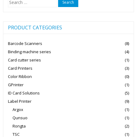
Search
for:
PRODUCT CATEGORIES
Barcode Scanners
(8)
Binding machine series
(4)
Card cutter series
(1)
Card Printers
(3)
Color Ribbon
(0)
GPrinter
(1)
ID Card Solutions
(5)
Label Printer
(9)
Argox
(1)
Qunsuo
(1)
Rongta
(2)
TSC
(1)