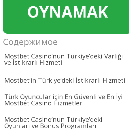
OYNAMAK
Содержимое
Mostbet Casino’nun Türkiye’deki Varlığı
ve İstikrarlı Hizmeti
Mostbet’in Türkiye’deki İstikrarlı Hizmeti
Türk Oyuncular için En Güvenli ve En İyi
Mostbet Casino Hizmetleri
Mostbet Casino’nun Türkiye’deki
Oyunları ve Bonus Programları