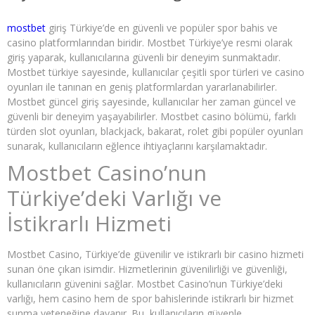
mostbet
giriş Türkiye’de en güvenli ve popüler spor bahis ve
casino platformlarından biridir. Mostbet Türkiye’ye resmi olarak
giriş yaparak, kullanıcılarına güvenli bir deneyim sunmaktadır.
Mostbet türkiye sayesinde, kullanıcılar çeşitli spor türleri ve casino
oyunları ile tanınan en geniş platformlardan yararlanabilirler.
Mostbet güncel giriş sayesinde, kullanıcılar her zaman güncel ve
güvenli bir deneyim yaşayabilirler. Mostbet casino bölümü, farklı
türden slot oyunları, blackjack, bakarat, rolet gibi popüler oyunları
sunarak, kullanıcıların eğlence ihtiyaçlarını karşılamaktadır.
Mostbet Casino’nun
Türkiye’deki Varlığı ve
İstikrarlı Hizmeti
Mostbet Casino, Türkiye’de güvenilir ve istikrarlı bir casino hizmeti
sunan öne çıkan isimdir. Hizmetlerinin güvenilirliği ve güvenliği,
kullanıcıların güvenini sağlar. Mostbet Casino’nun Türkiye’deki
varlığı, hem casino hem de spor bahislerinde istikrarlı bir hizmet
sunma yeteneğine dayanır. Bu, kullanıcıların güvenle