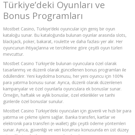
Türkiye’deki Oyunları ve
Bonus Programları
Mostbet Casino, Türkiye’deki oyuncular için geniş bir oyun
kataloğu sunar. Bu kataloğunda bulunan oyunlar arasında slots,
blackjack, poker, bakarat, roulette ve daha fazlası yer alır. Her
oyuncunun ihtiyaçlarına ve tercihlerine göre çeşitli oyun türleri
mevcuttur.
Mostbet Casino Türkiye’de bulunan oyunculara özel olarak
tasarlanmış ve düzenli olarak güncellenen bonus programları ile
ödüllendirir. Yeni kaydolma bonusu, her yeni oyuncu için 100%
para yatırma bonusu sunar. Ayrıca, düzenli olarak düzenlenen
kampanyalar ve özel oyunlarla oyunculara ek bonuslar sunar.
Örneğin, haftalık ve aylık bonuslar, özel etkinlikler ve tarihi
günlerde özel bonuslar sunulur.
Mostbet Casino Türkiye’deki oyuncuları için güvenli ve hızlı bir para
yatırma ve çekme işlemi sağlar. Banka transferi, kartlar ve
elektronik para transferi (e-wallet) gibi çeşitli ödeme yöntemleri
sunar. Ayrıca, güvenliği ve veri koruması konusunda en üst düzey