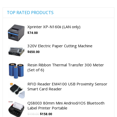
TOP RATED PRODUCTS
Xprinter XP-N160ii (LAN only)
$
74.00
320V Electric Paper Cutting Machine
$
650.00
Resin Ribbon Thermal Transfer 300 Meter
(Set of 6)
RFID Reader EM4100 USB Proximity Sensor
Smart Card Reader
QS8003 80mm Mini Andriod/IOS Bluetooth
Label Printer Portable
Original
Current
$
198.00
$
158.00