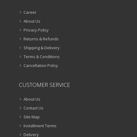
Career
About Us
Privacy Policy
Returns & Refunds
Shipping & Delivery
Terms & Conditions
Cancellation Policy
CUSTOMER SERVICE
About Us
Contact Us
Site Map
Installment Terms
Delivery