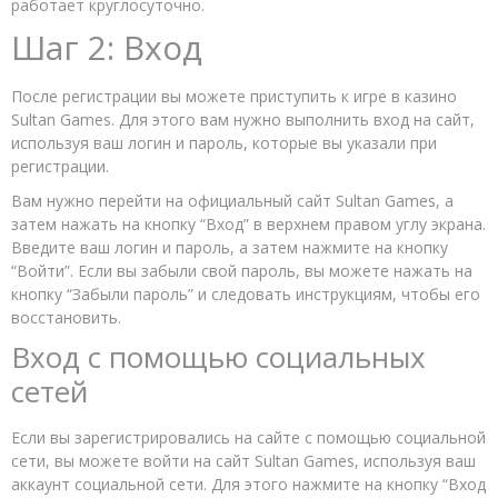
работает круглосуточно.
Шаг 2: Вход
После регистрации вы можете приступить к игре в казино
Sultan Games. Для этого вам нужно выполнить вход на сайт,
используя ваш логин и пароль, которые вы указали при
регистрации.
Вам нужно перейти на официальный сайт Sultan Games, а
затем нажать на кнопку “Вход” в верхнем правом углу экрана.
Введите ваш логин и пароль, а затем нажмите на кнопку
“Войти”. Если вы забыли свой пароль, вы можете нажать на
кнопку “Забыли пароль” и следовать инструкциям, чтобы его
восстановить.
Вход с помощью социальных
сетей
Если вы зарегистрировались на сайте с помощью социальной
сети, вы можете войти на сайт Sultan Games, используя ваш
аккаунт социальной сети. Для этого нажмите на кнопку “Вход