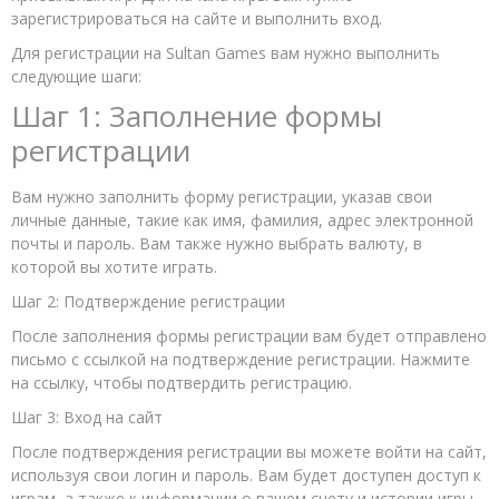
зарегистрироваться на сайте и выполнить вход.
Для регистрации на Sultan Games вам нужно выполнить
следующие шаги:
Шаг 1: Заполнение формы
регистрации
Вам нужно заполнить форму регистрации, указав свои
личные данные, такие как имя, фамилия, адрес электронной
почты и пароль. Вам также нужно выбрать валюту, в
которой вы хотите играть.
Шаг 2: Подтверждение регистрации
После заполнения формы регистрации вам будет отправлено
письмо с ссылкой на подтверждение регистрации. Нажмите
на ссылку, чтобы подтвердить регистрацию.
Шаг 3: Вход на сайт
После подтверждения регистрации вы можете войти на сайт,
используя свои логин и пароль. Вам будет доступен доступ к
играм, а также к информации о вашем счету и истории игры.