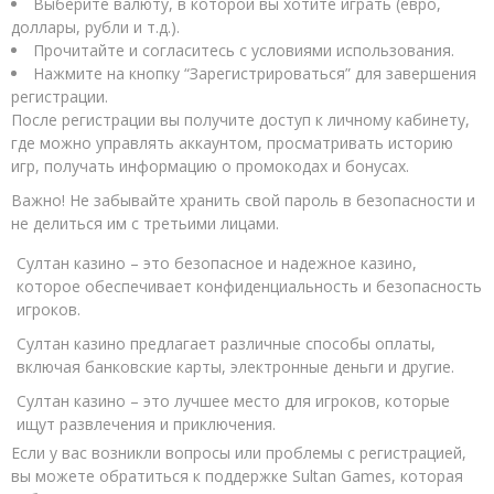
Выберите валюту, в которой вы хотите играть (евро,
доллары, рубли и т.д.).
Прочитайте и согласитесь с условиями использования.
Нажмите на кнопку “Зарегистрироваться” для завершения
регистрации.
После регистрации вы получите доступ к личному кабинету,
где можно управлять аккаунтом, просматривать историю
игр, получать информацию о промокодах и бонусах.
Важно! Не забывайте хранить свой пароль в безопасности и
не делиться им с третьими лицами.
Султан казино – это безопасное и надежное казино,
которое обеспечивает конфиденциальность и безопасность
игроков.
Султан казино предлагает различные способы оплаты,
включая банковские карты, электронные деньги и другие.
Султан казино – это лучшее место для игроков, которые
ищут развлечения и приключения.
Если у вас возникли вопросы или проблемы с регистрацией,
вы можете обратиться к поддержке Sultan Games, которая