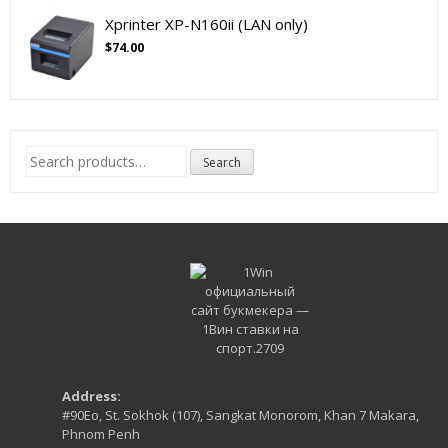
Xprinter XP-N160ii (LAN only)
$
74.00
Search
Search
for:
Address:
#90Eo, St. Sokhok (107), Sangkat Monorom, Khan 7 Makara,
Phnom Penh