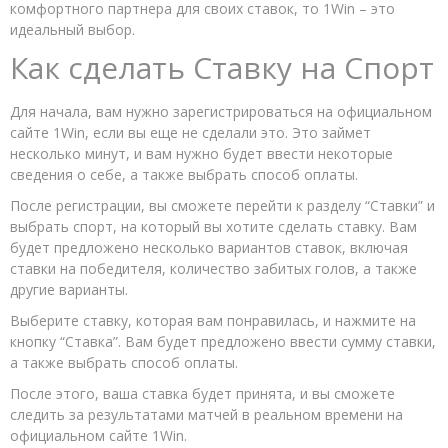
комфортного партнера для своих ставок, то 1Win – это
идеальный выбор.
Как сделать Ставку на Спорт
Для начала, вам нужно зарегистрироваться на официальном
сайте 1Win, если вы еще не сделали это. Это займет
несколько минут, и вам нужно будет ввести некоторые
сведения о себе, а также выбрать способ оплаты.
После регистрации, вы сможете перейти к разделу “Ставки” и
выбрать спорт, на который вы хотите сделать ставку. Вам
будет предложено несколько вариантов ставок, включая
ставки на победителя, количество забитых голов, а также
другие варианты.
Выберите ставку, которая вам понравилась, и нажмите на
кнопку “Ставка”. Вам будет предложено ввести сумму ставки,
а также выбрать способ оплаты.
После этого, ваша ставка будет принята, и вы сможете
следить за результатами матчей в реальном времени на
официальном сайте 1Win.