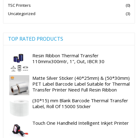
TSC Printers
(0)
Uncategorized
(3)
TOP RATED PRODUCTS
Resin Ribbon Thermal Transfer
110mmx300mtr, 1", Out, IBCR 30
Matte Silver Sticker (40*25mm) & (50*30mm)
PET Label Barcode Label Suitable for Thermal
Transfer Printer Need Full Resin Ribbon
(30*15) mm Blank Barcode Thermal Transfer
Label, Roll Of 15000 Sticker
Touch One Handheld Intelligent Inkjet Printer