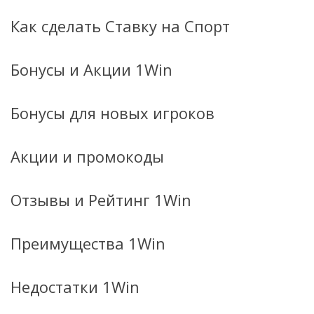
Как сделать Ставку на Спорт
Бонусы и Акции 1Win
Бонусы для новых игроков
Акции и промокоды
Отзывы и Рейтинг 1Win
Преимущества 1Win
Недостатки 1Win