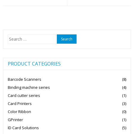
Search
for:
PRODUCT CATEGORIES
Barcode Scanners
(8)
Binding machine series
(4)
Card cutter series
(1)
Card Printers
(3)
Color Ribbon
(0)
GPrinter
(1)
ID Card Solutions
(5)