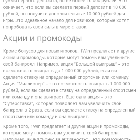
суммы первого депозита, но не более 10 000 рублей. Это
означает, что если вы сделаете первый депозит в 10 000
рублей, вы получите дополнительные 10 000 рублей для
игры. Это идеальное начало для новичков, которые хотят
попробовать свои силы в мире ставок.
Акции и промокоды
Кроме бонусов для новых игроков, 1Win предлагает и другие
акции и промокоды, которые могут помочь вам увеличить
свой банкролл. Например, акция “Большой выигрыш” – это
возможность выиграть до 1 000 000 рублей, если вы
сделаете ставку на определенный спортсмен или команду.
Акция “Миллионер” – это возможность выиграть 1 000 000
рублей, если вы сделаете ставку на определенный спортсмен
или команду и она выиграет. Еще одна акция – это
“Суперставка”, которая позволяет вам увеличить свой
банкролл в 2 раза, если вы сделаете ставку на определенный
спортсмен или команду и она выиграет.
Кроме того, 1Win предлагает и другие акции и промокоды,
которые могут помочь вам увеличить свой банкролл.
Например, акция “Бонус за активность” – это возможность