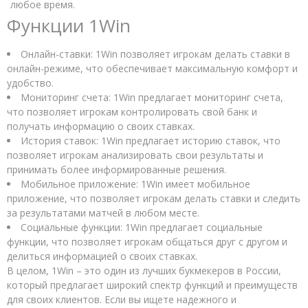
любое время.
Функции 1Win
Онлайн-ставки: 1Win позволяет игрокам делать ставки в
онлайн-режиме, что обеспечивает максимальную комфорт и
удобство.
Мониторинг счета: 1Win предлагает мониторинг счета,
что позволяет игрокам контролировать свой банк и
получать информацию о своих ставках.
История ставок: 1Win предлагает историю ставок, что
позволяет игрокам анализировать свои результаты и
принимать более информированные решения.
Мобильное приложение: 1Win имеет мобильное
приложение, что позволяет игрокам делать ставки и следить
за результатами матчей в любом месте.
Социальные функции: 1Win предлагает социальные
функции, что позволяет игрокам общаться друг с другом и
делиться информацией о своих ставках.
В целом, 1Win – это один из лучших букмекеров в России,
который предлагает широкий спектр функций и преимуществ
для своих клиентов. Если вы ищете надежного и