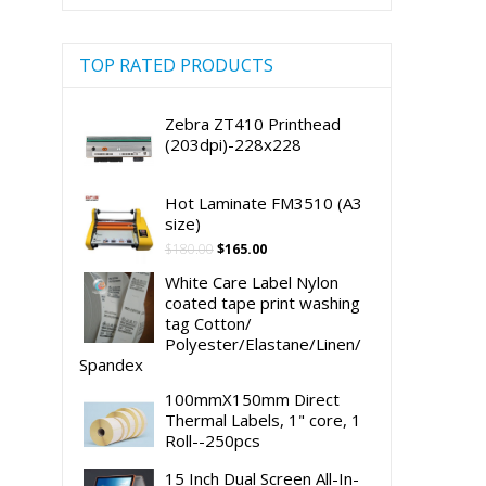
TOP RATED PRODUCTS
Zebra ZT410 Printhead
(203dpi)-228x228
Hot Laminate FM3510 (A3
size)
Original
Current
$
180.00
$
165.00
price
price
White Care Label Nylon
was:
is:
coated tape print washing
$180.00.
$165.00.
tag Cotton/
Polyester/Elastane/Linen/
Spandex
100mmX150mm Direct
Thermal Labels, 1" core, 1
Roll--250pcs
15 Inch Dual Screen All-In-