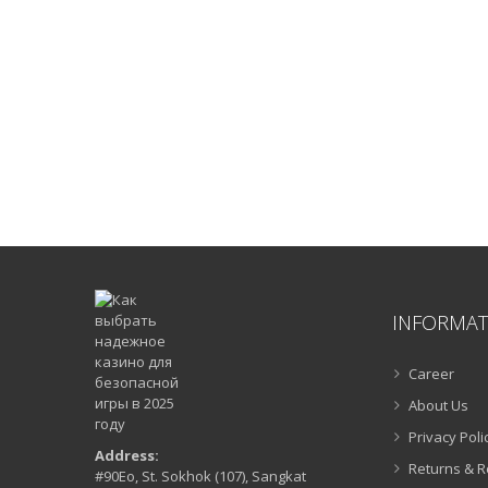
INFORMAT
Career
About Us
Privacy Poli
Address:
Returns & 
#90Eo, St. Sokhok (107), Sangkat