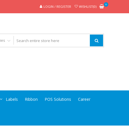
0
LOGIN / REGISTER
WISHLIST(0)
Labels
Ribbon
POS Solutions
Career