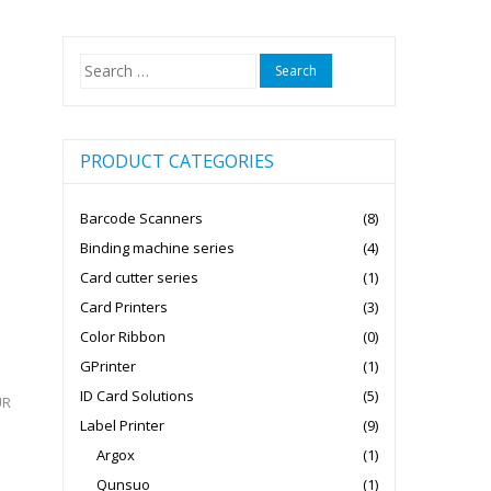
Search
for:
PRODUCT CATEGORIES
Barcode Scanners
(8)
Binding machine series
(4)
Card cutter series
(1)
Card Printers
(3)
Color Ribbon
(0)
GPrinter
(1)
ID Card Solutions
(5)
UR
Label Printer
(9)
Argox
(1)
Qunsuo
(1)