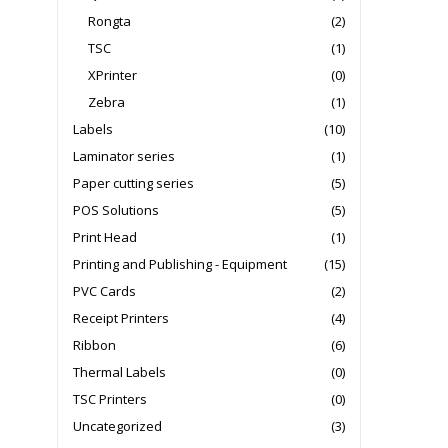
Rongta
(2)
TSC
(1)
XPrinter
(0)
Zebra
(1)
Labels
(10)
Laminator series
(1)
Paper cutting series
(5)
POS Solutions
(5)
Print Head
(1)
Printing and Publishing - Equipment
(15)
PVC Cards
(2)
Receipt Printers
(4)
Ribbon
(6)
Thermal Labels
(0)
TSC Printers
(0)
Uncategorized
(3)