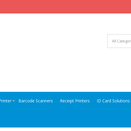
CHINERY EQUIPMENT
Printer
Barcode Scanners
Receipt Printers
ID Card Solutions