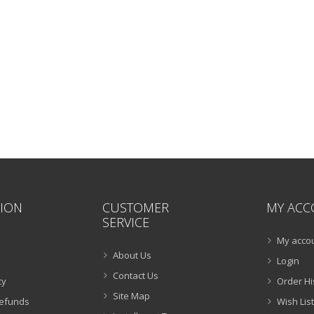
ION
CUSTOMER
MY ACC
SERVICE
My acco
About Us
Login
Contact Us
cy
Order Hi
Site Map
Refunds
Wish List