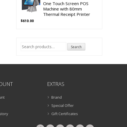
One Touch Screen POS
Machine with 80mm
Thermal Receipt Printer
$
610.00
Search
Search
for:
OUNT
EXTRAS
unt
Brand
Special Offer
story
Gift Certificates